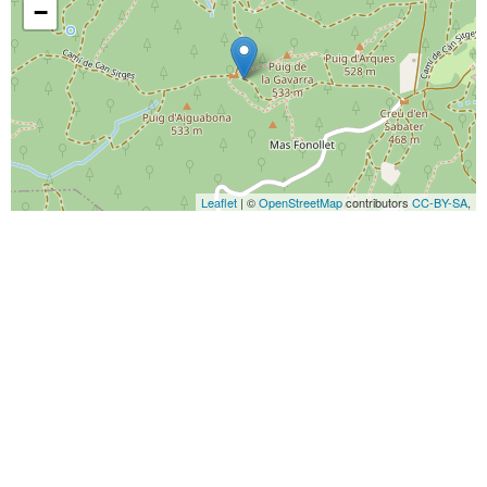
−
Leaflet
| ©
OpenStreetMap
contributors
CC-BY-SA
,