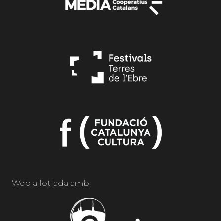
Web allotjada amb: