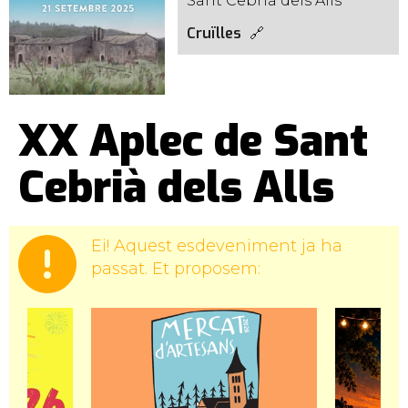
Sant Cebrià dels Alls
Cruïlles
XX Aplec de Sant
Cebrià dels Alls
Ei! Aquest esdeveniment ja ha
passat. Et proposem: