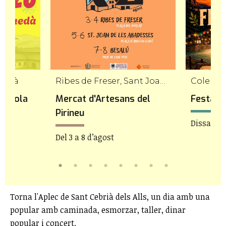
uedà
Ribes de Freser, Sant Joan de les Abadesses, Besalú
Colera
ardiola
Mercat d'Artesans del
Festa M
Pirineu
Dissabte 
Del 3 a 8 d’agost
Torna l'Aplec de Sant Cebrià dels Alls, un dia amb una
popular amb caminada, esmorzar, taller, dinar
popular i concert.