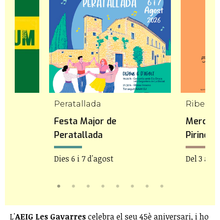
Peratallada
Festa Major de
Mercat 
Peratallada
Pirineu
Dies 6 i 7 d'agost
Del 3 a 8 
L'
AEIG Les Gavarres
celebra el seu 45è aniversari, i ho