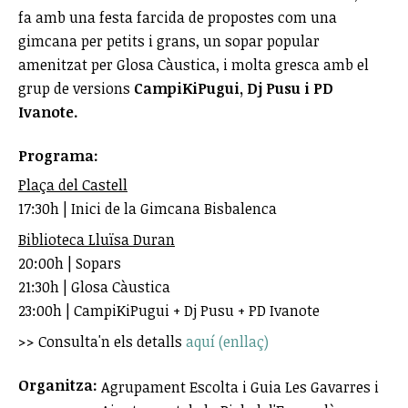
fa amb una festa farcida de propostes com una
gimcana per petits i grans, un sopar popular
amenitzat per Glosa Càustica, i molta gresca amb el
grup de versions
CampiKiPugui, Dj Pusu i PD
Ivanote.
Programa:
Plaça del Castell
17:30h | Inici de la Gimcana Bisbalenca
Biblioteca Lluïsa Duran
20:00h | Sopars
21:30h | Glosa Càustica
23:00h | CampiKiPugui + Dj Pusu + PD Ivanote
>> Consulta'n els detalls
aquí (enllaç)
Organitza:
Agrupament Escolta i Guia Les Gavarres i