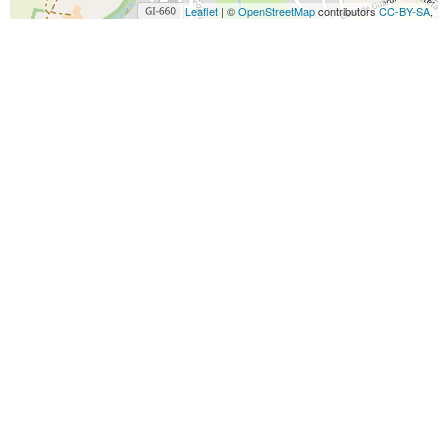
Leaflet
| ©
OpenStreetMap
contributors
CC-BY-SA
,