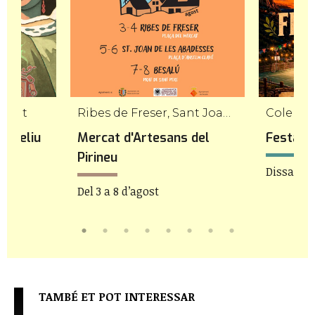
regat
Ribes de Freser, Sant Joan de les Abadesses, Besalú
Colera
t Feliu
Mercat d'Artesans del
Festa M
Pirineu
Dissabte 
Del 3 a 8 d’agost
TAMBÉ ET POT INTERESSAR