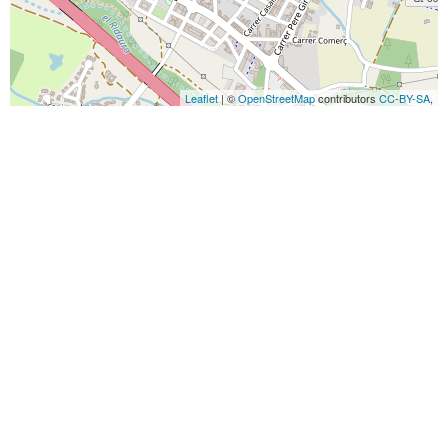
Leaflet
| ©
OpenStreetMap
contributors
CC-BY-SA
,