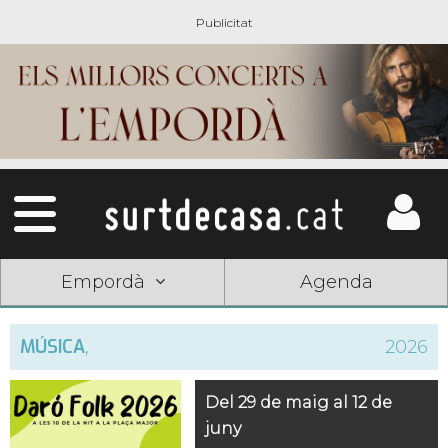
Empordà
Agenda
MÚSICA
,
2026
Del 29 de maig al 12 de
juny