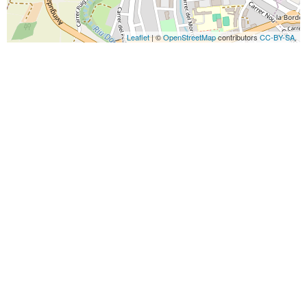
Leaflet
| ©
OpenStreetMap
contributors
CC-BY-SA
,