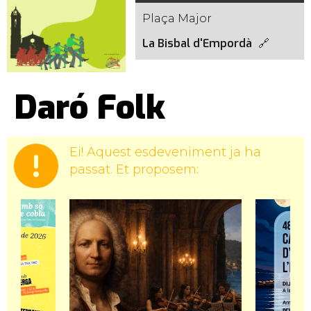
Plaça Major
La Bisbal d'Empordà
Daró Folk
Ei! Aquest esdeveniment ja ha
passat. Et proposem: