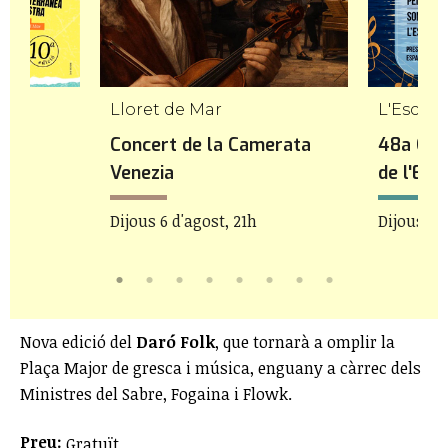
Lloret de Mar
L'Escala
Concert de la Camerata
48a Can
Venezia
de l'Esc
Dijous 6 d'agost, 21h
Dijous 6 
Nova edició del
Daró Folk
, que tornarà a omplir la
Plaça Major de gresca i música, enguany a càrrec dels
Ministres del Sabre, Fogaina i Flowk.
Preu:
Gratuït