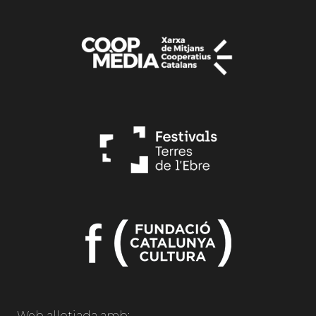
Web allotjada amb: