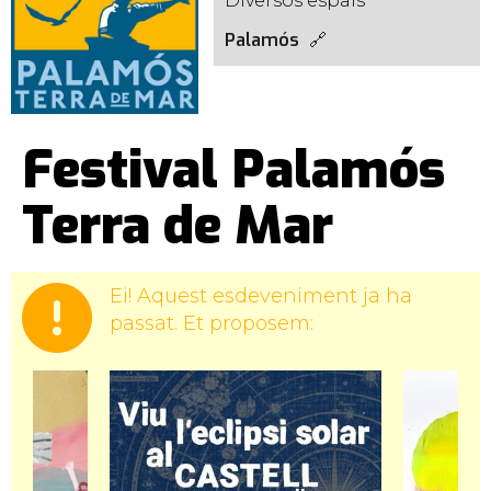
Diversos espais
Palamós
Festival Palamós
Terra de Mar
Ei! Aquest esdeveniment ja ha
passat. Et proposem: