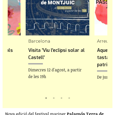
a
Barcelona
Arreu de
ats als
Visita 'Viu l'eclipsi solar al
Aquest e
us
Castell'
tasta i 
patrimon
Dimecres 12 d'agost, a partir
de les 19h
de
De juny 
Nova edició del festival mariner
Palamós Terra de