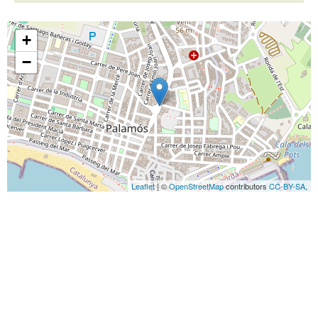
+
−
Leaflet
| ©
OpenStreetMap
contributors
CC-BY-SA
,