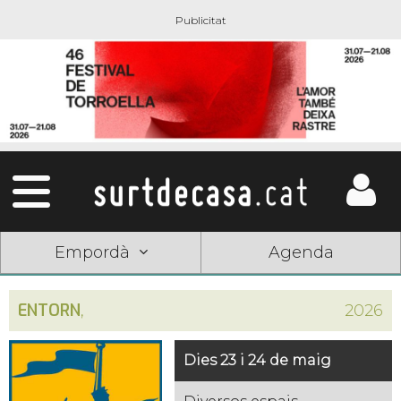
Empordà
Agenda
ENTORN
,
2026
Dies 23 i 24 de maig