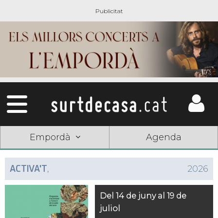
Empordà
Agenda
ACTIVA'T
,
2026
Del 14 de juny al 19 de
juliol