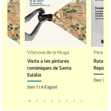
ga
Vilanova de la Muga
Peralad
es
Visita a les pintures
Ruta his
nta
romàniques de Santa
Repúblic
Eulàlia
Dies 7 i 8
Dies 7 i 8 d'agost