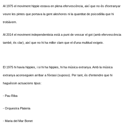
Al 1975 el moviment hippie estava en plena efervescència, així que no és d'extranyar
veure les pintes que portava la gent aleshores ni la quantitat de psicodèlia que hi
trobàvem.
Al 2014 el moviment independentista està a punt de vessar el got (amb efervescència
també, és clar), així que no hi ha millor clam que el d'una multitud exigeix.
El 1975 hi havia hippies, i si hi ha hippies, hi ha música extranya. Amb la música
extranya aconseguien arribar a l'èxtasi (suposo). Per tant, és d'entendre que hi
haguéssin actuacions tipus:
- Pau Riba
- Orquestra Plateria
- Maria del Mar Bonet