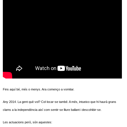
Fins aquí bé, més o menys. Ara començo a vomitar.
Any 2014. La gent què vol? Col·locar-se també. A més, intueixo que hi haurà grans
clams a la independència així com sentir-se lliure ballant i descohibir-se.
Les actuacions però, són aquestes: