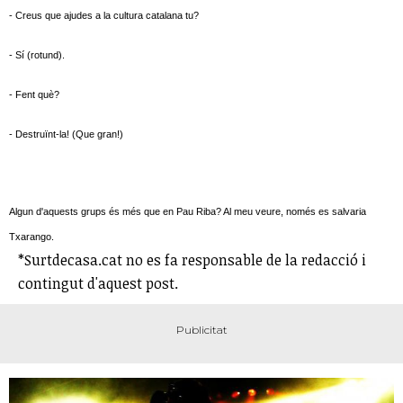
- Creus que ajudes a la cultura catalana tu?
- Sí (rotund).
- Fent què?
- Destruïnt-la! (Que gran!)
Algun d'aquests grups és més que en Pau Riba? Al meu veure, només es salvaria
Txarango.
*Surtdecasa.cat no es fa responsable de la redacció i
contingut d'aquest post.