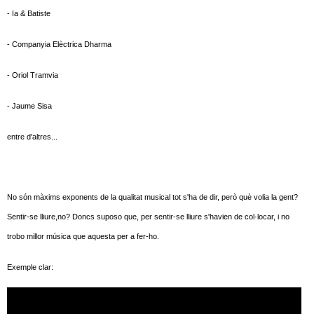
- Ia & Batiste
- Companyia Elèctrica Dharma
- Oriol Tramvia
- Jaume Sisa
entre d'altres...
No són màxims exponents de la qualitat musical tot s'ha de dir, però què volia la gent?
Sentir-se lliure,no? Doncs suposo que, per sentir-se lliure s'havien de col·locar, i no
trobo millor música que aquesta per a fer-ho.
Exemple clar: