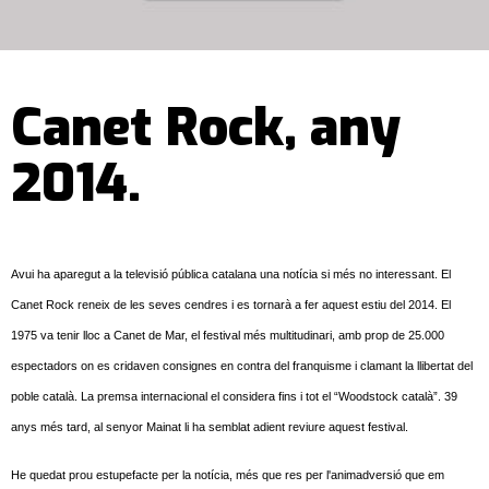
Canet Rock, any
2014.
Avui ha aparegut a la televisió pública catalana una notícia si més no interessant. El
Canet Rock reneix de les seves cendres i es tornarà a fer aquest estiu del 2014. El
1975 va tenir lloc a Canet de Mar, el festival més multitudinari, amb prop de 25.000
espectadors on es cridaven consignes en contra del franquisme i clamant la llibertat del
poble català. La premsa internacional el considera fins i tot el “Woodstock català”. 39
anys més tard, al senyor Mainat li ha semblat adient reviure aquest festival.
He quedat prou estupefacte per la notícia, més que res per l'animadversió que em