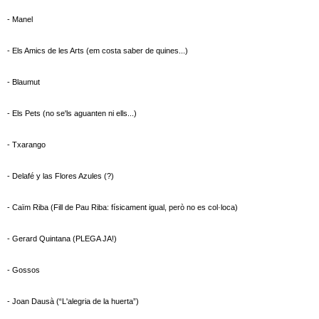
- Manel
- Els Amics de les Arts (em costa saber de quines...)
- Blaumut
- Els Pets (no se'ls aguanten ni ells...)
- Txarango
- Delafé y las Flores Azules (?)
- Caïm Riba (Fill de Pau Riba: físicament igual, però no es col·loca)
- Gerard Quintana (PLEGA JA!)
- Gossos
- Joan Dausà (“L'alegria de la huerta”)