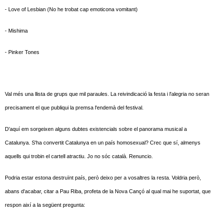
- Love of Lesbian (No he trobat cap emoticona vomitant)
- Mishima
- Pinker Tones
Val més una llista de grups que mil paraules. La reivindicació la festa i l'alegria no seran
precisament el que publiqui la premsa l'endemà del festival.
D'aquí em sorgeixen alguns dubtes existencials sobre el panorama musical a
Catalunya. S'ha convertit Catalunya en un país homosexual? Crec que sí, almenys
aquells qui trobin el cartell atractiu. Jo no sóc català. Renuncio.
Podria estar estona destruïnt país, però deixo per a vosaltres la resta. Voldria però,
abans d'acabar, citar a Pau Riba, profeta de la Nova Cançó al qual mai he suportat, que
respon així a la següent pregunta: