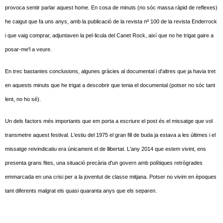
provoca sentir parlar aquest home. En cosa de minuts (no sóc massa ràpid de reflexes)
he caigut que fa uns anys, amb la publicació de la revista nº 100 de la revista Enderrock
i que vaig comprar, adjuntaven la pel·licula del Canet Rock, així que no he trigat gaire a
posar-me'l a veure.
En trec bastantes conclusions, algunes gràcies al documental i d'altres que ja havia tret
en aquests minuts que he trigat a descobrir que tenia el documental (potser no sóc tant
lent, no ho sé).
Un dels factors més importants que em porta a escriure el post és el missatge que vol
transmetre aquest festival. L'estiu del 1975 el gran fill de buda ja estava a les últimes i el
missatge reivindicatiu era únicament el de llibertat. L'any 2014 que estem vivint, ens
presenta grans fites, una situació precària d'un govern amb polítiques retrògrades
emmarcada en una crisi per a la joventut de classe mitjana. Potser no vivim en èpoques
tant diferents malgrat els quasi quaranta anys que els separen.