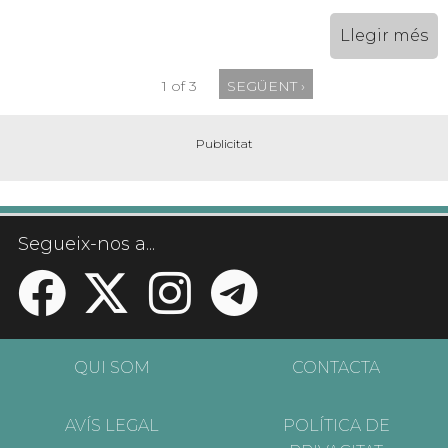
Llegir més
1 of 3
SEGÜENT ›
Segueix-nos a...
QUI SOM
CONTACTA
AVÍS LEGAL
POLÍTICA DE