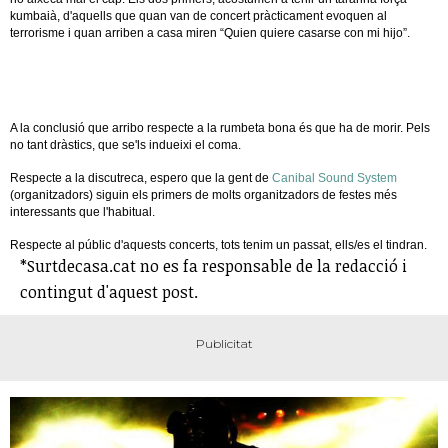
kumbaià, d'aquells que quan van de concert pràcticament evoquen al
terrorisme i quan arriben a casa miren “Quien quiere casarse con mi hijo”.
A la conclusió que arribo respecte a la rumbeta bona és que ha de morir. Pels
no tant dràstics, que se'ls indueixi el coma.
Respecte a la discutreca, espero que la gent de
Canibal Sound System
(organitzadors) siguin els primers de molts organitzadors de festes més
interessants que l'habitual.
Respecte al públic d'aquests concerts, tots tenim un passat, ells/es el tindran.
*Surtdecasa.cat no es fa responsable de la redacció i
contingut d'aquest post.