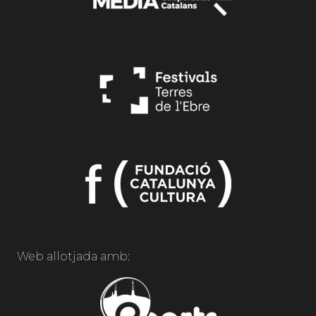
Web allotjada amb: