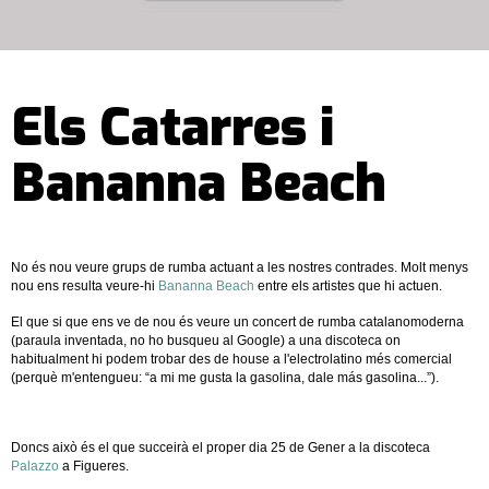
Els Catarres i
Bananna Beach
No és nou veure grups de rumba actuant a les nostres contrades. Molt menys
nou ens resulta veure-hi
Bananna Beach
entre els artistes que hi actuen.
El que si que ens ve de nou és veure un concert de rumba catalanomoderna
(paraula inventada, no ho busqueu al Google) a una discoteca on
habitualment hi podem trobar des de house a l'electrolatino més comercial
(perquè m'entengueu: “a mi me gusta la gasolina, dale más gasolina...”).
Doncs això és el que succeirà el proper dia 25 de Gener a la discoteca
Palazzo
a Figueres.