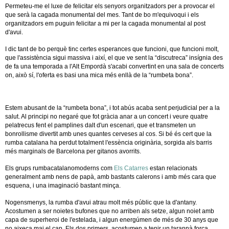
Permeteu-me el luxe de felicitar els senyors organitzadors per a provocar el
que serà la cagada monumental del mes. Tant de bo m'equivoqui i els
organitzadors em puguin felicitar a mi per la cagada monumental al post
d'avui.
I dic tant de bo perquè tinc certes esperances que funcioni, que funcioni molt,
que l'assistència sigui massiva i així, el que ve sent la “discutreca” insígnia des
de fa una temporada a l'Alt Empordà s'acabi convertint en una sala de concerts
on, això sí, l'oferta es basi una mica més enllà de la “rumbeta bona”.
Estem abusant de la “rumbeta bona”, i tot abús acaba sent perjudicial per a la
salut. Al principi no negaré que fot gràcia anar a un concert i veure quatre
pelatrecus fent el pamplines dalt d'un escenari, que et transmeten un
bonrollisme divertit amb unes quantes cerveses al cos. Si bé és cert que la
rumba catalana ha perdut totalment l'essència originària, sorgida als barris
més marginals de Barcelona per gitanos avorrits.
Els grups rumbacatalanomoderns com
Els Catarres
estan relacionats
generalment amb nens de papà, amb bastants calerons i amb més cara que
esquena, i una imaginació bastant minça.
Nogensmenys, la rumba d'avui atrau molt més públic que la d'antany.
Acostumen a ser noietes bufones que no arriben als setze, algun noiet amb
capa de superheroi de l'estelada, i algun energúmen de més de 30 anys que
no aixeca mai el cap. Els dos primers, acostumen a tenir un tarannà força