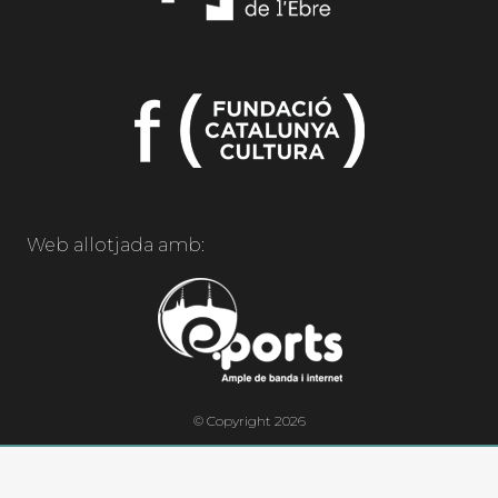
Web allotjada amb:
© Copyright 2026