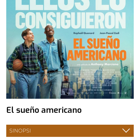
El sueño americano
SINOPSI