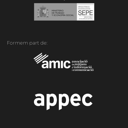
Formem part de: