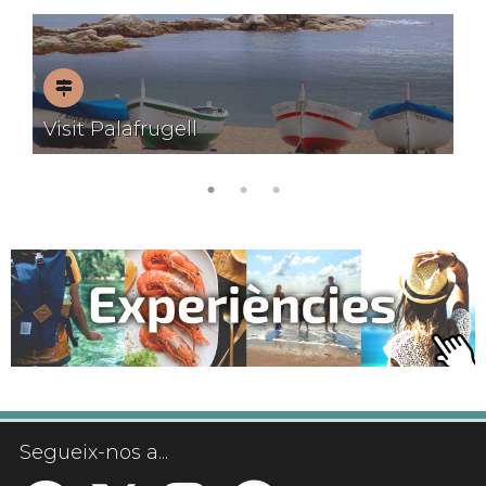
Pobles
Visit Palafrugell
amb
encant
Segueix-nos a...