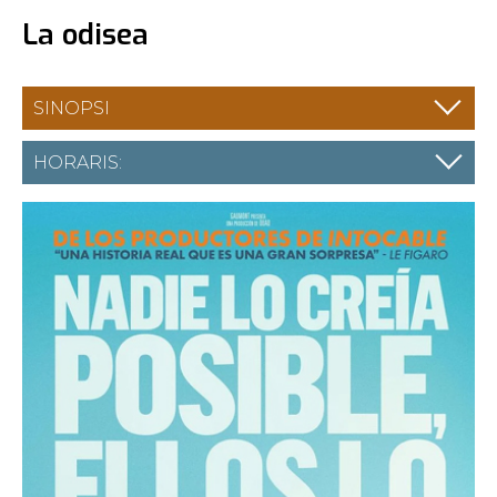
La odisea
SINOPSI
HORARIS: