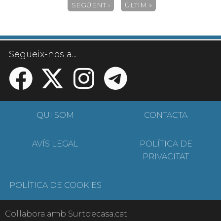
SEGÜENT ›
ÚLTIM »
Segueix-nos a...
QUI SOM
CONTACTA
AVÍS LEGAL
POLÍTICA DE
PRIVACITAT
POLÍTICA DE COOKIES
Col·labora amb Surtdecasa.cat