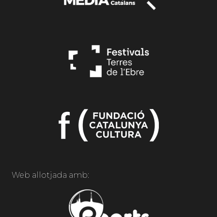
Web allotjada amb: