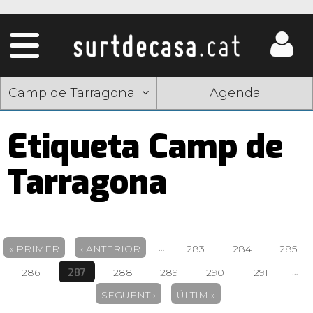
Camp de Tarragona
Agenda
Etiqueta Camp de
Tarragona
Pàgines
…
« PRIMER
‹ ANTERIOR
283
284
285
…
287
286
288
289
290
291
SEGÜENT ›
ÚLTIM »