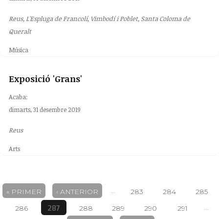
Reus, L'Espluga de Francolí, Vimbodí i Poblet, Santa Coloma de
Queralt
Música
Exposició 'Grans'
Acaba:
dimarts, 31 desembre 2019
Reus
Arts
Pàgines
…
« PRIMER
‹ ANTERIOR
283
284
285
…
287
286
288
289
290
291