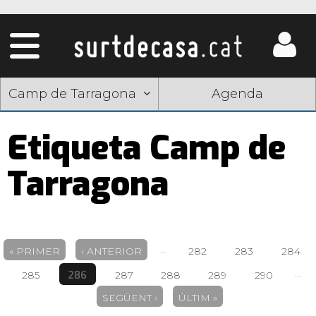
Camp de Tarragona
Agenda
Etiqueta Camp de
Tarragona
Pàgines
…
« PRIMER
‹ ANTERIOR
282
283
284
…
286
285
287
288
289
290
SEGÜENT ›
ÚLTIM »