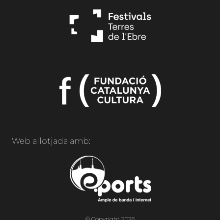
Web allotjada amb:
© Copyright 2026