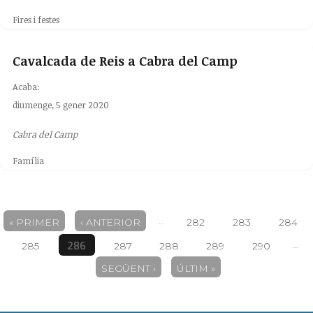
Fires i festes
Cavalcada de Reis a Cabra del Camp
Acaba:
diumenge, 5 gener 2020
Cabra del Camp
Família
Pàgines
…
« PRIMER
‹ ANTERIOR
282
283
284
…
286
285
287
288
289
290
SEGÜENT ›
ÚLTIM »