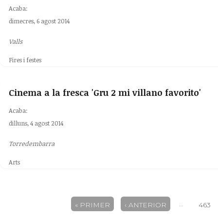
Acaba:
dimecres, 6 agost 2014
Valls
Fires i festes
Cinema a la fresca 'Gru 2 mi villano favorito'
Acaba:
dilluns, 4 agost 2014
Torredembarra
Arts
Pàgines
…
« PRIMER
‹ ANTERIOR
463