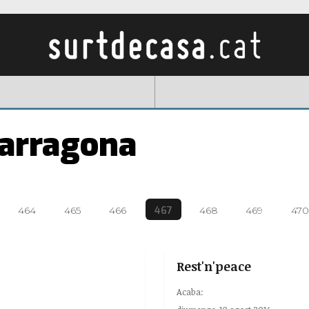
Tarragona
467
464
465
466
468
469
470
Rest'n'peace
Acaba: