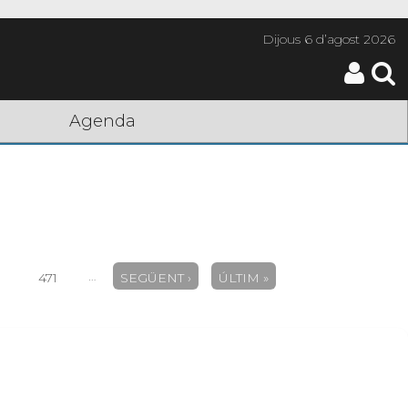
Dijous
6 d’agost 2026
Agenda
…
471
SEGÜENT ›
ÚLTIM »