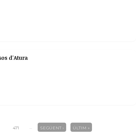
sos d'Atura
…
471
SEGÜENT ›
ÚLTIM »