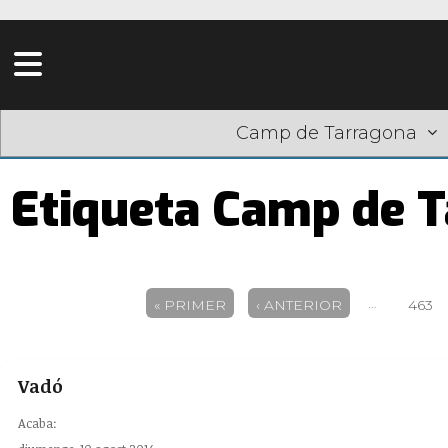
Camp de Tarragona
Etiqueta Camp de 
Pàgines
…
« PRIMER
‹ ANTERIOR
463
Vadó
Acaba: