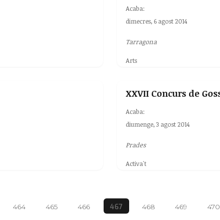
Acaba:
dimecres, 6 agost 2014
Tarragona
Arts
XXVII Concurs de Gos
Acaba:
diumenge, 3 agost 2014
Prades
Activa't
467
464
465
466
468
469
470