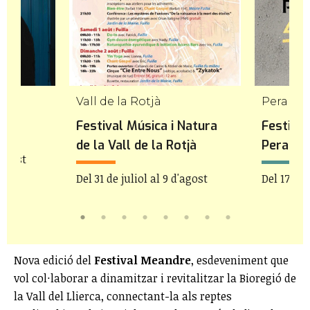
Vall de la Rotjà
Peralad
Festival Música i Natura
Festival
de la Vall de la Rotjà
Peralad
'agost
Del 31 de juliol al 9 d'agost
Del 17 de 
Nova edició del
Festival Meandre
, esdeveniment que
vol col·laborar a dinamitzar i revitalitzar la Bioregió de
la Vall del Llierca, connectant-la als reptes