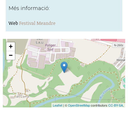
Més informació:
Web
Festival Meandre
+
−
Leaflet
| ©
OpenStreetMap
contributors
CC-BY-SA
,