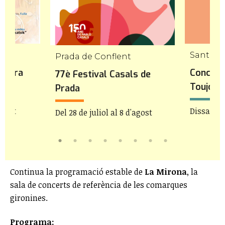
Sant Ma
Prada de Conflent
Natura
Concert
77è Festival Casals de
tjà
Toujour
Prada
agost
Dissabte 
Del 28 de juliol al 8 d'agost
Continua la programació estable de
La Mirona
, la
sala de concerts de referència de les comarques
gironines.
Programa: