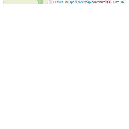
Leaflet
| ©
OpenStreetMap
contributors
CC-BY-SA
,