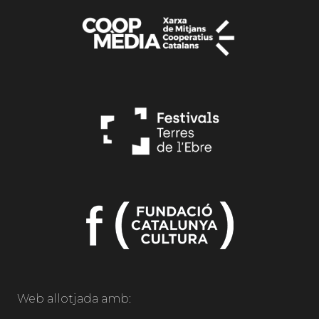
Web allotjada amb: