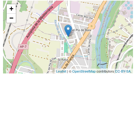
+
−
Leaflet
| ©
OpenStreetMap
contributors
CC-BY-SA
,