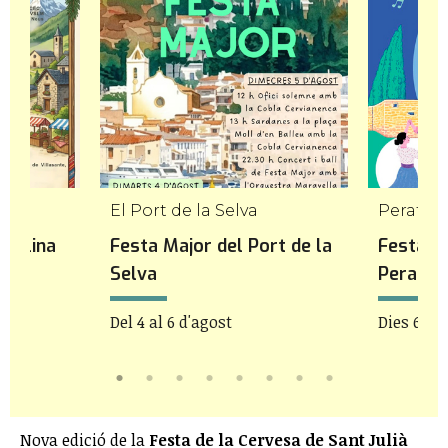
El Port de la Selva
Peratall
 Molina
Festa Major del Port de la
Festa M
Selva
Peratal
Del 4 al 6 d'agost
Dies 6 i 7
Nova edició de la
Festa de la Cervesa de Sant Julià