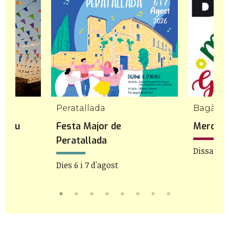
Peratallada
Bagà
opriu
Festa Major de
Mercat 
Peratallada
Dissabte 
Dies 6 i 7 d'agost