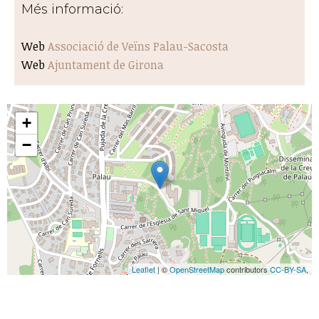
Més informació:
Web
Associació de Veïns Palau-Sacosta
Web
Ajuntament de Girona
+
−
Leaflet
| ©
OpenStreetMap
contributors
CC-BY-SA
,