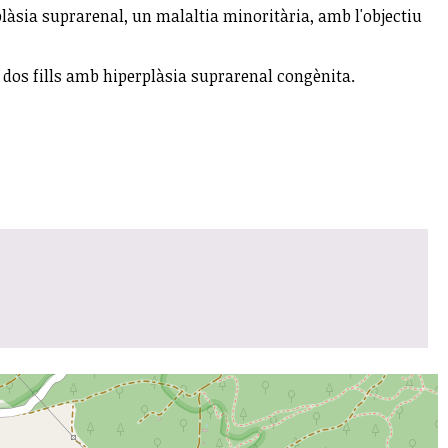
rplàsia suprarenal, un malaltia minoritària, amb l'objectiu
 dos fills amb hiperplàsia suprarenal congènita.