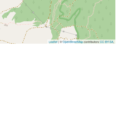
Leaflet
| ©
OpenStreetMap
contributors
CC-BY-SA
,