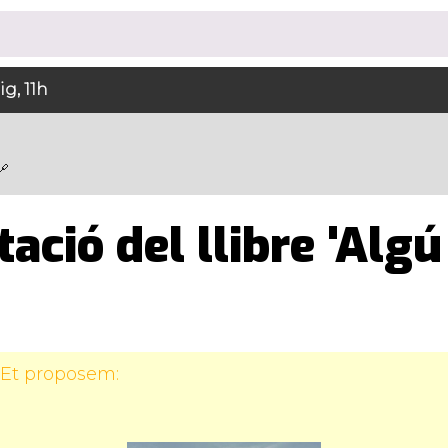
g, 11h
ació del llibre 'Algú
 Et proposem: