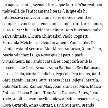
En aquest sentit, Vernet afirma que la tria "s’ha realitzat
més enllà de l’enfocament literari", ja que els hi
interessava convocar a una sèrie de veus tenint en
compte el vincle que tenen amb el món rural. Així doncs,
al MOT 2022 hi participaran cinc autors internacionals:
Selva Almada, Elicura Chihuailaf, Paolo Cognetti,
Fernanda Melchor i, telemàticament, Yan Lianke. De
l’àmbit estatal seran al Mot Miren Amuriza, Xuan Bello,
María Sánchez i Olga Novo que hi participarà
virtualment. En l’àmbit català es comptarà amb la
presència de Jordi Arnan, Anna Ballbona, Eva Baltasar,
Carles Belda, Núria Bendicho, Pep Coll, Pep Divins, Raül
Garrigasait, Carlota Gurt, Teresa Ibars, Miquel Martín,
Gabi Martínez, Ramon Mas, Joan Francesc Mira, Maica
Rafecas, Llucia Ramis, Toni Sala, Francesc Serés, Joan
Todó, Adolf Beltran, Jordina Biosca, Mita Casacuberta,
Rosa Cerarols, Anna Guitart, David Guzman, Brenda