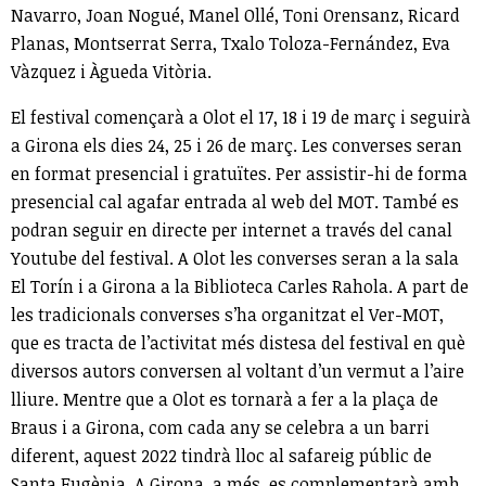
Navarro, Joan Nogué, Manel Ollé, Toni Orensanz, Ricard
Planas, Montserrat Serra, Txalo Toloza-Fernández, Eva
Vàzquez i Àgueda Vitòria.
El festival començarà a Olot el 17, 18 i 19 de març i seguirà
a Girona els dies 24, 25 i 26 de març. Les converses seran
en format presencial i gratuïtes. Per assistir-hi de forma
presencial cal agafar entrada al web del MOT. També es
podran seguir en directe per internet a través del canal
Youtube del festival. A Olot les converses seran a la sala
El Torín i a Girona a la Biblioteca Carles Rahola. A part de
les tradicionals converses s’ha organitzat el Ver-MOT,
que es tracta de l’activitat més distesa del festival en què
diversos autors conversen al voltant d’un vermut a l’aire
lliure. Mentre que a Olot es tornarà a fer a la plaça de
Braus i a Girona, com cada any se celebra a un barri
diferent, aquest 2022 tindrà lloc al safareig públic de
Santa Eugènia. A Girona, a més, es complementarà amb