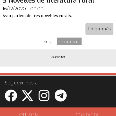
3 Novel·les de literatura rural
16/12/2020 - 00:00
Avui parlem de tres novel·les rurals.
Llegir més
1 of 12
SEGÜENT ›
Segueix-nos a...
QUI SOM
CONTACTA