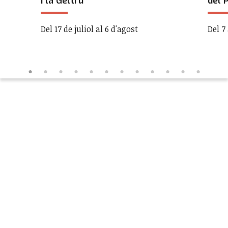
i la Geltrú
del 
Del 17 de juliol al 6 d'agost
Del 7