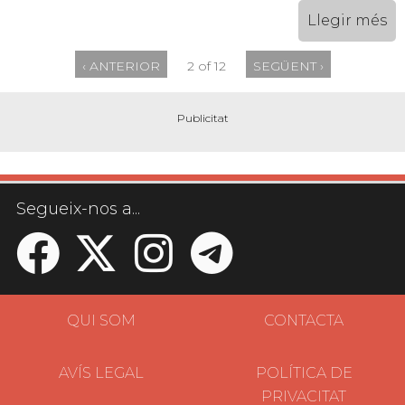
Llegir més
‹ ANTERIOR
2 of 12
SEGÜENT ›
Segueix-nos a...
QUI SOM
CONTACTA
AVÍS LEGAL
POLÍTICA DE
PRIVACITAT