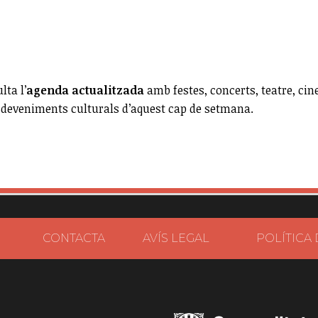
lta l’
agenda actualitzada
amb festes, concerts, teatre, cin
esdeveniments culturals d’aquest cap de setmana.
CONTACTA
AVÍS LEGAL
POLÍTICA 