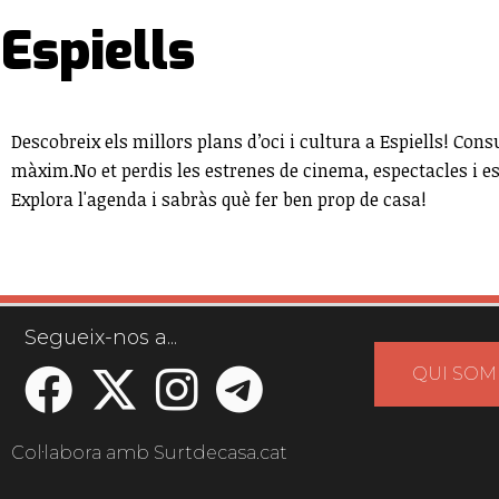
Espiells
Descobreix els millors plans d’oci i cultura a Espiells! Consu
màxim.No et perdis les estrenes de cinema, espectacles i 
Explora l'agenda i sabràs què fer ben prop de casa!
Segueix-nos a...
QUI SOM
Col·labora amb Surtdecasa.cat