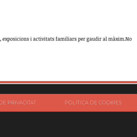
, exposicions i activitats familiars per gaudir al màxim.No
DE PRIVACITAT
POLÍTICA DE COOKIES