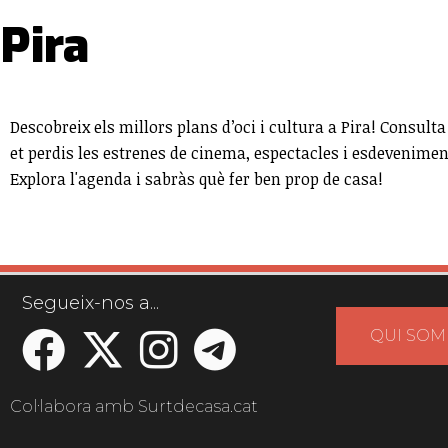
Pira
Descobreix els millors plans d’oci i cultura a Pira! Consulta 
et perdis les estrenes de cinema, espectacles i esdevenime
Explora l'agenda i sabràs què fer ben prop de casa!
Segueix-nos a...
QUI SOM
Col·labora amb Surtdecasa.cat