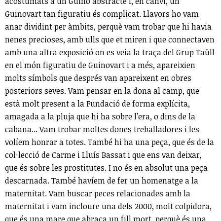
acostumats a un Guino abstracte i, en canvi, un
Guinovart tan figuratiu és complicat. Llavors ho vam
anar dividint per àmbits, perquè vam trobar que hi havia
nenes precioses, amb ulls que et miren i que connectaven
amb una altra exposició on es veia la traça del Grup Taüll
en el món figuratiu de Guinovart i a més, apareixien
molts símbols que després van apareixent en obres
posteriors seves. Vam pensar en la dona al camp, que
està molt present a la Fundació de forma explícita,
amagada a la pluja que hi ha sobre l’era, o dins de la
cabana... Vam trobar moltes dones treballadores i les
volíem honrar a totes. També hi ha una peça, que és de la
col·lecció de Carme i Lluís Bassat i que ens van deixar,
que és sobre les prostitutes. I no és en absolut una peça
descarnada. També havíem de fer un homenatge a la
maternitat. Vam buscar peces relacionades amb la
maternitat i vam incloure una dels 2000, molt colpidora,
que és una mare que abraça un fill mort, perquè és una