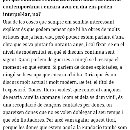
contemporània i encara avui en dia ens poden
interpel·lar, no?
Una de les coses que sempre em sembla interessant
explicar és que podem pensar que hi ha obres de molts
artistes que ja hem vist, però potser estem parlant d’una
obra que es va pintar fa noranta anys, i cal fixar-se en el
nivell de modernitat en què el discurs continua sent
vigent. Quan parlem de guerres a ningú se li escapa el
moment en què estem. Si parlem de dones explotades, a
ningú se li escapa que encara n’hi ha. Diria que és un
discurs molt actual i molt modern. De fet, el títol de
l’exposició, 'Dones, flors i violes', que remet al cançoner
de Maria Aurèlia Capmany i com et deia ve d’un vinil, és
una recopilació de cançons cantades per dones, on
apareixen dones que no es volen doblegar al seu temps i
que són lluitadores. Per això vam agafar aquest títol,
perquè les dones que estem aquí a la Fundació també som