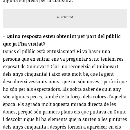
alguna sorpresa per la clausura.
- Quina resposta esteu obtenint per part del públic
que ja l’ha visitat?
Doncs el públic està entusiasmat! Hi va haver una
persona que en entrar ens va preguntar si no teníem res
exposat de Guinovart! Clar, no reconeixia el Guinovart
dels anys cinquanta! I això està molt bé, que la gent
descobreixi vessants nous -que no són noves-, però sí que
ho són per als espectadors. Els sobta saber de quin any
són algunes peces, també de la força dels colors d’aquella
època. Els agrada molt aquesta mirada directa de les
dones, perquè són primers plans els que pintava en Guino
i descobrir que hi ha elements que ja surten a les pintures
dels anys cinquanta i després tornen a aparèixer en els