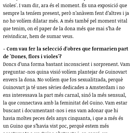
violes'. I vam dir, ara és el moment. És una exposició que
sempre la teníem present, però n’anàvem fent d’altres i ja
no ho volíem dilatar més. A més també pel moment vital
que tenim, on el paper de la dona més que mai s’ha de
reivindicar, hem de sumar veus.
- Com vau fer la selecció d’obres que formarien part
de 'Dones, flors i violes'?
Doncs d’una forma bastant inconscient i sorprenent. Vam
preguntar-nos quina visió volíem plantejar de Guinovart
envers la dona. No volíem que fos sexualitzada, perquè
Guinovart ja té unes sèries dedicades a Amsterdam i no
ens interessava la part més carnal, sinó la més sensual,
la que connectava amb la feminitat del Guino. Vam estar
buscant i documentant-nos i ens vam adonar que hi
havia moltes peces dels anys cinquanta, i que a més és
un Guino que s’havia vist poc, perquè estem més