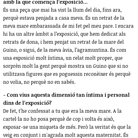
amb la que comença l’exposició...
És una peça que mai ha vist la llum del dia, fins ara,
perquè estava penjada a casa meva. És un retrat de la
meva mare embarassada de mi fet pel meu pare. I encara
hi ha un altre àmbit a l’exposició, que hem dedicat als
retrats de dona, i hem penjat un retrat de la mare del
Guino, o sigui, de la meva àvia, l’agramuntina. És com
una exposició molt íntima, un relat molt proper, que
sorprèn molt la gent perquè mostra un Guino que si no
utilitzava figures que es poguessin reconèixer és perquè
no volia, no perquè no en sabés.
- Com vius aquesta dimensió tan íntima i personal
dins de l’exposició?
De fet, t'he confessat a tu que era la meva mare. A la
cartel·la no ho posa perquè de cop i volta és això,
exposar-se una miqueta de més. Però la veritat és que la
veig en conjunt i m'agrada molt aquesta maternitat. És