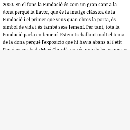
2000. En el fons la Fundació és com un gran cant a la
dona perquè la llavor, que és la imatge clàssica de la
Fundació i el primer que veus quan obres la porta, és
símbol de vida i és també sexe femení. Per tant, tota la
Fundació parla en femení. Estem treballant molt el tema
de la dona perquè l'exposició que hi havia abans al Petit
Espai va ser la de Mari Chordà, que és una de les primeres
feministes que va haver-hi en aquest país, que va exposar
també al MNAC. Volem continuar pintant de lila les
parets de la Fundació.
- Com treballeu des de la Fundació perquè l’obra de
Guinovart continuï generant preguntes a les noves
generacions?
Tenim molta sort perquè hi ha moltes escoles, de fet hi
ha llista d’espera, que volen venir a la Fundació i fer els
tallers. Si algú sap apropar Guinovart als nens i als joves
és la Lluïsa Gabarra, que és meravellosa. Esperem que