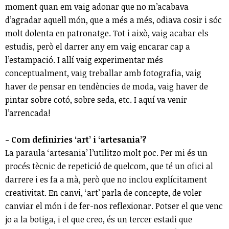
moment quan em vaig adonar que no m’acabava
d’agradar aquell món, que a més a més, odiava cosir i sóc
molt dolenta en patronatge. Tot i això, vaig acabar els
estudis, però el darrer any em vaig encarar cap a
l’estampació. I allí vaig experimentar més
conceptualment, vaig treballar amb fotografia, vaig
haver de pensar en tendències de moda, vaig haver de
pintar sobre cotó, sobre seda, etc. I aquí va venir
l’arrencada!
- Com definiries ‘art’ i ‘artesania’?
La paraula ‘artesania’ l’utilitzo molt poc. Per mi és un
procés tècnic de repetició de quelcom, que té un ofici al
darrere i es fa a mà, però que no inclou explícitament
creativitat. En canvi, ‘art’ parla de concepte, de voler
canviar el món i de fer-nos reflexionar. Potser el que venc
jo a la botiga, i el que creo, és un tercer estadi que