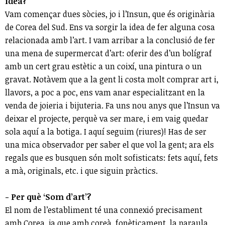
idea?
Vam començar dues sòcies, jo i l’Insun, que és originària
de Corea del Sud. Ens va sorgir la idea de fer alguna cosa
relacionada amb l’art. I vam arribar a la conclusió de fer
una mena de supermercat d’art: oferir des d’un bolígraf
amb un cert grau estètic a un coixí, una pintura o un
gravat. Notàvem que a la gent li costa molt comprar art i,
llavors, a poc a poc, ens vam anar especialitzant en la
venda de joieria i bijuteria. Fa uns nou anys que l’Insun va
deixar el projecte, perquè va ser mare, i em vaig quedar
sola aquí a la botiga. I aquí seguim (riures)! Has de ser
una mica observador per saber el que vol la gent; ara els
regals que es busquen són molt sofisticats: fets aquí, fets
a mà, originals, etc. i que siguin pràctics.
- Per què ‘Som d’art’?
El nom de l’establiment té una connexió precisament
amb Corea, ja que amb coreà, fonèticament, la paraula