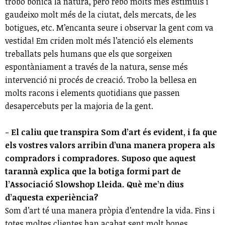
trobo bonica la natura, però rebo molts més estímuls i
gaudeixo molt més de la ciutat, dels mercats, de les
botigues, etc. M’encanta seure i observar la gent com va
vestida! Em criden molt més l’atenció els elements
treballats pels humans que els que sorgeixen
espontàniament a través de la natura, sense més
intervenció ni procés de creació. Trobo la bellesa en
molts racons i elements quotidians que passen
desapercebuts per la majoria de la gent.
- El caliu que transpira Som d’art és evident, i fa que
els vostres valors arribin d’una manera propera als
compradors i compradores. Suposo que aquest
tarannà explica que la botiga formi part de
l’Associació Slowshop Lleida. Què me’n dius
d’aquesta experiència?
Som d’art té una manera pròpia d’entendre la vida. Fins i
totes moltes clientes han acabat sent molt bones