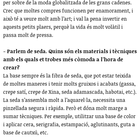
per sobre de la moda globalitzada de les grans cadenes.
Crec que moltes compres funcionen per enamorament, i
això té a veure molt amb l’art; i val la pena invertir en
aquests petits plaers, perquè la vida és molt volàtil i
passa molt de pressa.
- Parlem de seda. Quins són els materials i tècniques
amb els quals et trobes més còmoda a l’hora de
crear?
La base sempre és la fibra de seda, que pot estar teixida
de moltes maneres i tenir molts gruixos i acabats (gassa,
crepe satí, crepe de Xina, seda adamascada, habotai, etc.).
La seda s’assembla molt a l’aquarel·la, necessita una
pinzellada segura i ràpida. Però et dóna molt marge a
sumar tècniques. Per exemple, utilitzar una base de color
i aplicar cera, serigrafia, estampació, aglutinants, guta a
base de cautxú, etc.