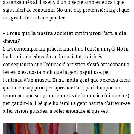
s’atansa més al disseny d’un objecte amb estètica i que
sigui fàcil de consumir. No tinc cap pretensió: faig el que
m’agrada fer i el que puc fer.
- Creus que la nostra societat entén prou l’art, a dia
d’avui?
L’art contemporani pràcticament no l’entén ningú! No hi
ha la mirada educada en la societat, i això és
conseqüència que l’educació artística s’està arraconant a
les escoles. Costa molt que la gent pagui 15 € per
l’entrada d’un museu. Hi ha molta gent que s’excusa dient
que no en sap prou per apreciar l’art, però tampoc no
tenim per què ser grans entesos de la música (ni músics)
per gaudir-la, i bé que ho fem! La gent hauria d’atrevir-se
a fer visites guiades, a voler entendre el que veu.