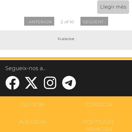
Llegir més
‹ ANTERIOR
2 of 10
SEGÜENT ›
Segueix-nos a...
QUI SOM
CONTACTA
AVÍS LEGAL
POLÍTICA DE
PRIVACITAT