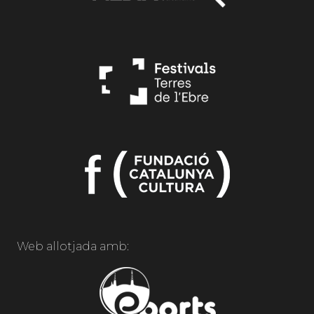
Web allotjada amb: