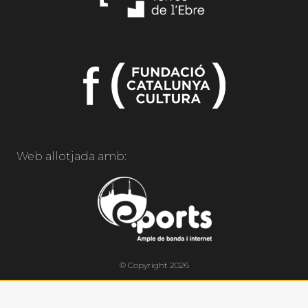
Web allotjada amb:
© Copyright 2026