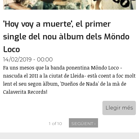
'Hoy voy a muerte', el primer
single del nou àlbum dels Möndo
Loco
14/02/2019 - 00:00
Fa uns mesos que la banda ponentina Möndo Loco -
nascuda el 2011 a la ciutat de Lleida- està coent a foc molt
lent el seu segon àlbum, 'Dueños de Nada' de la mà de
Calaverita Records!
Llegir més
1 of 10
SEGÜENT ›