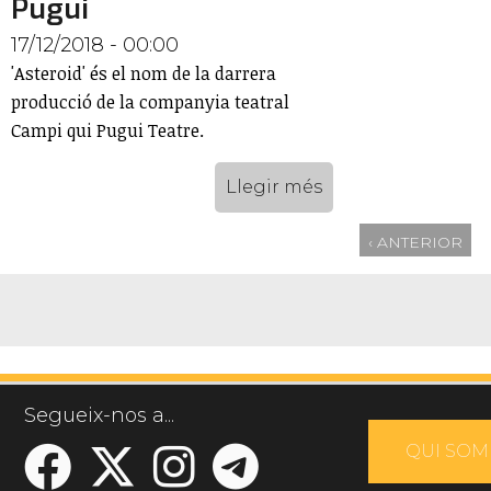
Pugui
17/12/2018 - 00:00
'Asteroid' és el nom de la darrera
producció de la companyia teatral
Campi qui Pugui Teatre.
Llegir més
‹ ANTERIOR
Segueix-nos a...
QUI SOM