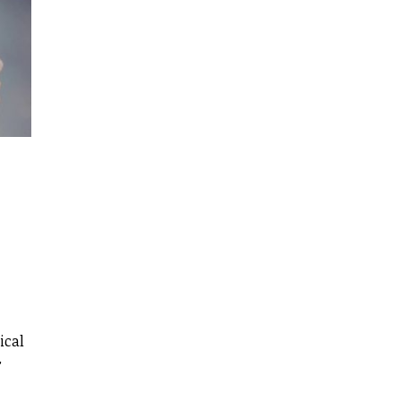
ical
r