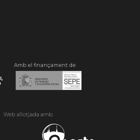
Amb el finançament de:
Web allotjada amb: