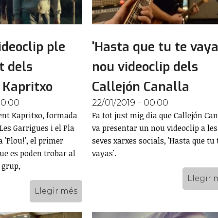
videoclip ple
'Hasta que tu te vayas
t dels
nou videoclip dels
 Kapritxo
Callejón Canalla
00:00
22/01/2019 - 00:00
ent Kapritxo, formada
Fa tot just mig dia que Callejón Can
es Garrigues i el Pla
va presentar un nou videoclip a les
 'Plou!', el primer
seves xarxes socials, 'Hasta que tu 
ue es poden trobar al
vayas'.
 grup,
Llegir 
Llegir més