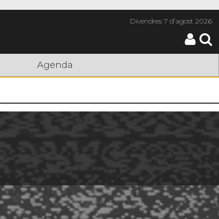
Divendres
7 d’agost 2026
Agenda