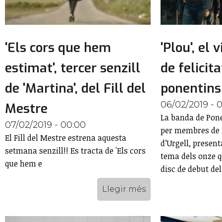
'Els cors que hem
'Plou', el 
estimat', tercer senzill
de felicita
de 'Martina', del Fill del
ponentins
06/02/2019 - 
Mestre
La banda de Pon
07/02/2019 - 00:00
per membres de L
El Fill del Mestre estrena aquesta
d’Urgell, presenta
setmana senzill!! Es tracta de 'Els cors
tema dels onze q
que hem e
disc de debut del
Llegir més