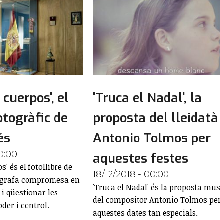
 cuerpos', el
'Truca el Nadal', la
otogràfic de
proposta del lleidatà
és
Antonio Tolmos per
0:00
aquestes festes
s' és el fotollibre de
18/12/2018 - 00:00
tògrafa compromesa en
'Truca el Nadal' és la proposta mus
 i qüestionar les
del compositor Antonio Tolmos pe
der i control.
aquestes dates tan especials.