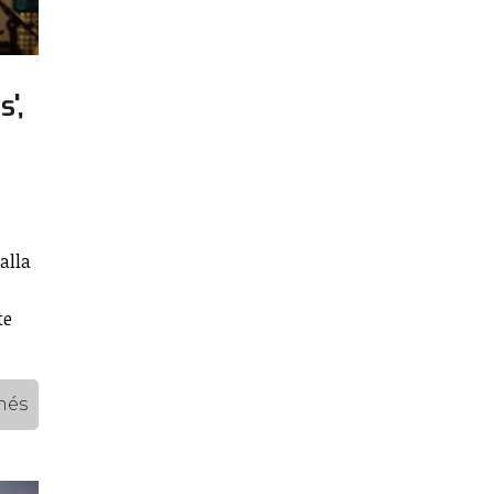
',
alla
te
més