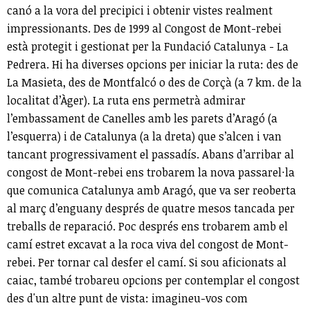
canó a la vora del precipici i obtenir vistes realment
impressionants. Des de 1999 al Congost de Mont-rebei
està protegit i gestionat per la Fundació Catalunya - La
Pedrera. Hi ha diverses opcions per iniciar la ruta: des de
La Masieta, des de Montfalcó o des de Corçà (a 7 km. de la
localitat d’Àger). La ruta ens permetrà admirar
l’embassament de Canelles amb les parets d’Aragó (a
l’esquerra) i de Catalunya (a la dreta) que s’alcen i van
tancant progressivament el passadís. Abans d’arribar al
congost de Mont-rebei ens trobarem la nova passarel·la
que comunica Catalunya amb Aragó, que va ser reoberta
al març d’enguany després de quatre mesos tancada per
treballs de reparació. Poc després ens trobarem amb el
camí estret excavat a la roca viva del congost de Mont-
rebei. Per tornar cal desfer el camí. Si sou aficionats al
caiac, també trobareu opcions per contemplar el congost
des d'un altre punt de vista: imagineu-vos com