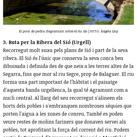
El pont de pedra d'Agramunt sobre el riu Sió | FOTO: Àngela Llop
3. Ruta per la Ribera del Sió (Urgell)
Recorregut molt suau pels plans de Sió i part de la seva
ribera. El Sió és l'únic que conserva la seva conca ben
dibuixada i definida des de que neix a les terres altes de la
Segarra, fins que mor al riu Segre, prop de Balaguer. El riu
forma una part important de l'hàbitat i el paisatge
d'aquesta banda urgellenca, la qual té Agramunt com a
nucli central. Al llarg del seu recorregut s'alineen els
horts dels pobles i s'embranquen nombroses sèquies que
porten l'aigua a les zones de conreu. També es poden
veure restes de molins fariners que donaven servei als
pobles, tot aprofitant la força del corrent del riu. Podem