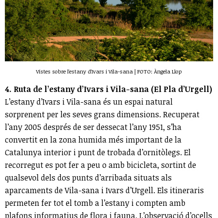
Vistes sobre l'estany d'Ivars i Vila-sana | FOTO: Àngela Llop
4. Ruta de l’estany d’Ivars i Vila-sana (El Pla d’Urgell)
L’estany d’Ivars i Vila-sana és un espai natural
sorprenent per les seves grans dimensions. Recuperat
l’any 2005 després de ser dessecat l’any 1951, s’ha
convertit en la zona humida més important de la
Catalunya interior i punt de trobada d’ornitòlegs. El
recorregut es pot fer a peu o amb bicicleta, sortint de
qualsevol dels dos punts d’arribada situats als
aparcaments de Vila-sana i Ivars d’Urgell. Els itineraris
permeten fer tot el tomb a l’estany i compten amb
plafons informatius de flora i fauna. L’observació d’ocells