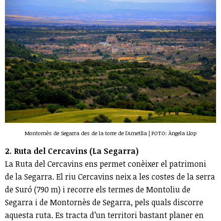
Montornès de Segarra des de la torre de l'Ametlla | FOTO: Àngela Llop
2. Ruta del Cercavins (La Segarra)
La Ruta del Cercavins ens permet conèixer el patrimoni
de la Segarra. El riu Cercavins neix a les costes de la serra
de Suró (790 m) i recorre els termes de Montoliu de
Segarra i de Montornès de Segarra, pels quals discorre
aquesta ruta. Es tracta d’un territori bastant planer en