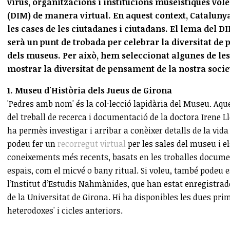
virus, organitzacions i institucions museístiques vol
(DIM) de manera virtual. En aquest context, Cataluny
les cases de les ciutadanes i ciutadans. El lema del DIM
serà un punt de trobada per celebrar la diversitat de
dels museus. Per això, hem seleccionat algunes de les 
mostrar la diversitat de pensament de la nostra soci
1. Museu d'Història dels Jueus de Girona
'Pedres amb nom' és la col·lecció lapidària del Museu. Aqu
del treball de recerca i documentació de la doctora Irene L
ha permès investigar i arribar a conèixer detalls de la vida
podeu fer un
recorregut virtual
per les sales del museu i e
coneixements més recents, basats en les troballes documen
espais, com el micvé o bany ritual. Si voleu, també podeu e
l’Institut d’Estudis Nahmànides, que han estat enregistrades
de la Universitat de Girona. Hi ha disponibles les dues pr
heterodoxes' i cicles anteriors.