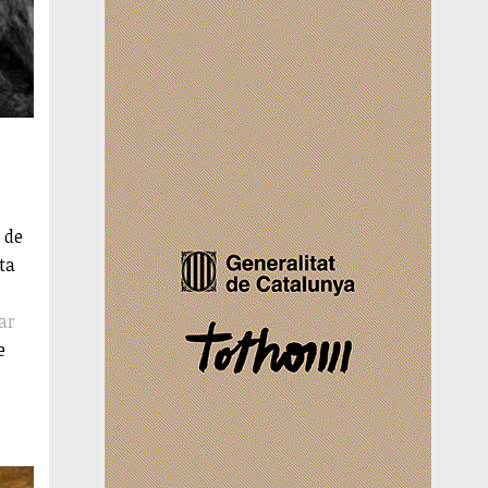
 de
ta
ar
e