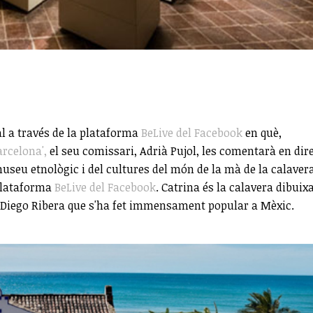
al a través de la plataforma
BeLive del Facebook
en què,
arcelona',
el seu comissari, Adrià Pujol, les comentarà en dir
seu etnològic i del cultures del món de la mà de la calaver
 plataforma
BeLive del Facebook
. Catrina és la calavera dibuix
a Diego Ribera que s'ha fet immensament popular a Mèxic.