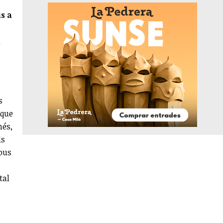
s a
l
s
 que
més,
ls
nous
tal