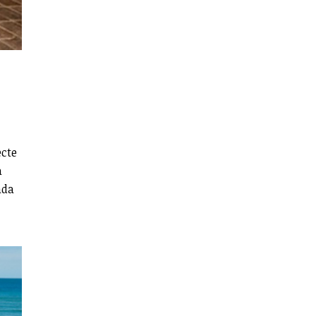
ecte
a
ada