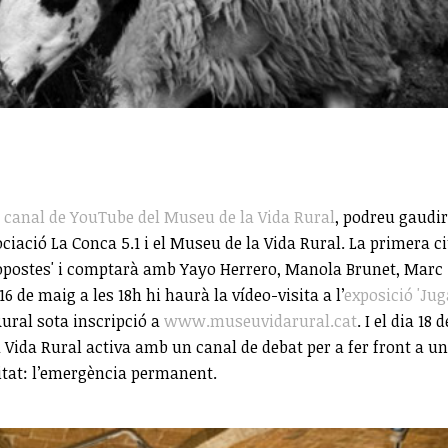
l
canal de YouTube del Museu de la Vida Rural
, podreu gaudir
ociació La Conca 5.1 i el Museu de la Vida Rural. La primera ci
 propostes' i comptarà amb Yayo Herrero, Manola Brunet, Marc
6 de maig a les 18h hi haurà la vídeo-visita a l’
exposició 'Jug
ural sota inscripció a
www.museuvidarural.cat
. I el dia 18 d
 Vida Rural activa amb un canal de debat per a fer front a un
itat: l’emergència permanent.