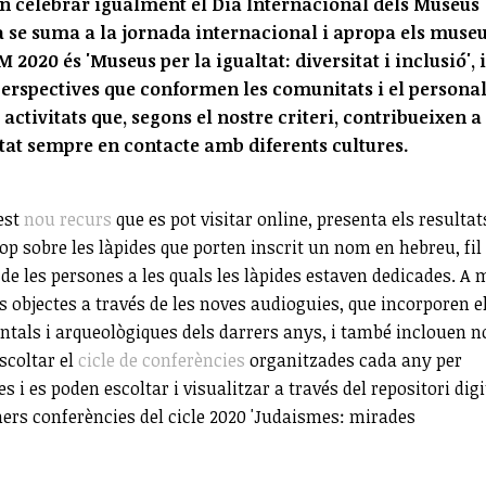
en celebrar igualment el Dia Internacional dels Museus
a se suma a la jornada internacional i apropa els museu
 2020 és 'Museus per la igualtat: diversitat i inclusió', i
 perspectives que conformen les comunitats i el persona
activitats que, segons el nostre criteri, contribueixen a
etat sempre en contacte amb diferents cultures.
est
nou recurs
que es pot visitar online, presenta els resultat
lop sobre les làpides que porten inscrit un nom en hebreu, fil
 de les persones a les quals les làpides estaven dedicades. A 
ls objectes a través de les noves audioguies, que incorporen e
tals i arqueològiques dels darrers anys, i també inclouen 
scoltar el
cicle de conferències
organitzades cada any per
 i es poden escoltar i visualitzar a través del repositori digi
imers conferències del cicle 2020 'Judaismes: mirades