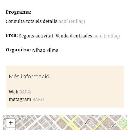
Programa:
Consulta tots els detalls
aquí (enllaç)
Preu:
Segons activitat. Venda d'entrades
aquí (enllaç)
Organitza:
Nihao Films
Més informació:
Web
BARQ
Instagram
BARQ
+