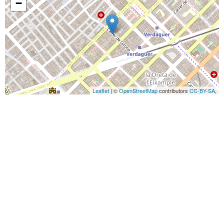
−
Leaflet
| ©
OpenStreetMap
contributors
CC-BY-SA
,