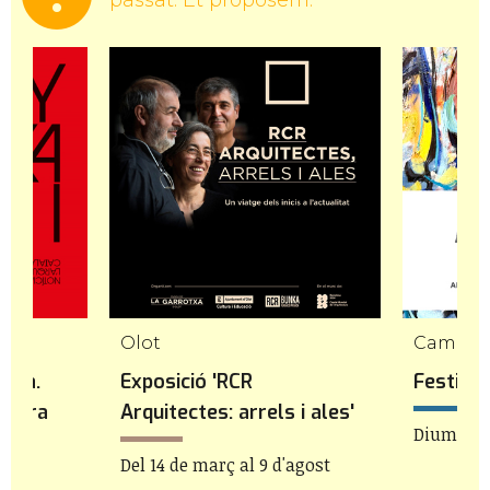
Olot
Cambril
auxa.
Exposició 'RCR
Festiva
ectura
Arquitectes: arrels i ales'
Diumenge
Del 14 de març al 9 d'agost