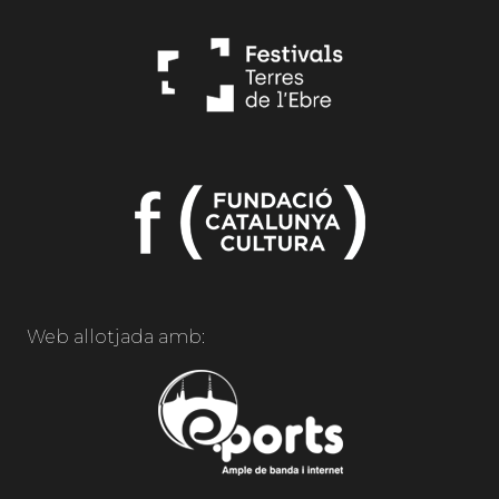
Web allotjada amb: