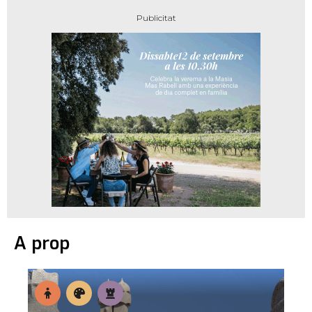
A prop
En
Museus
Patrimoni