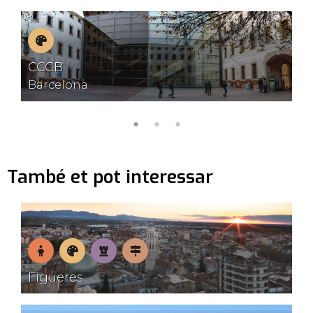
Museus
CCCB
Barcelona
També et pot interessar
En
Museus
Patrimoni
Pobles
Figueres
família
amb
encant