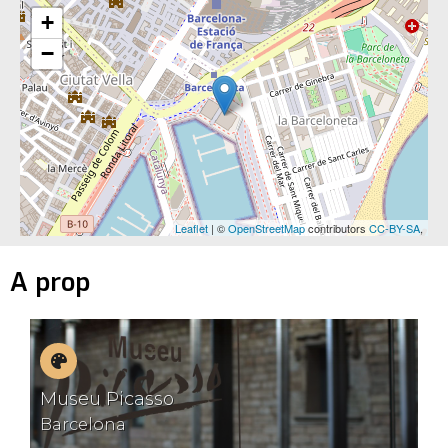
+
−
Leaflet
| ©
OpenStreetMap
contributors
CC-BY-SA
,
A prop
Museus
Museu Picasso
Barcelona