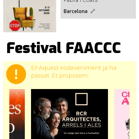
Fabra i Coats
Barcelona
Festival FAACCC
Ei! Aquest esdeveniment ja ha
passat. Et proposem: