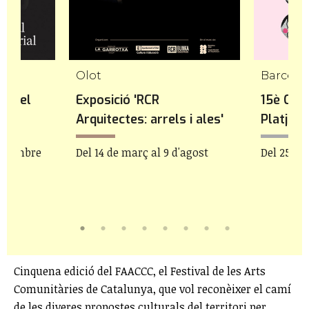
Olot
es del
Exposició 'RCR
15è Cine
Arquitectes: arrels i ales'
Platja
 setembre
Del 14 de març al 9 d'agost
Del 25 de 
Cinquena edició del FAACCC, el Festival de les Arts
Comunitàries de Catalunya, que vol reconèixer el camí
de les diveres propostes culturals del territori per