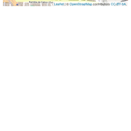
Leaflet
| ©
OpenStreetMap
contributors
CC-BY-SA
,