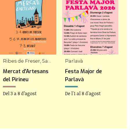
Ribes de Freser, Sant Joan de les Abadesses, Besalú
Parlavà
P
Mercat d'Artesans
Festa Major de
L
del Pirineu
Parlavà
D
1
Del 3 a 8 d’agost
De l'1 al 8 d'agost