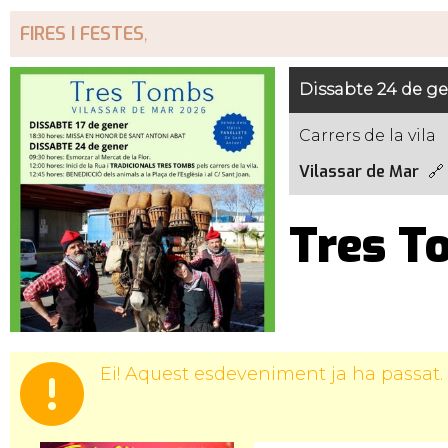
FIRES I FESTES
,
Dissabte 24 de g
Carrers de la vila
Vilassar de Mar
Tres T
Ei! Aquest esdeveniment ja ha passat.