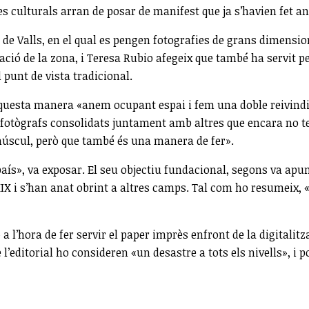
s culturals arran de posar de manifest que ja s’havien fet a
de Valls, en el qual es pengen fotografies de grans dimensions
ció de la zona, i Teresa Rubio afegeix que també ha servit pe
 punt de vista tradicional.
questa manera «anem ocupant espai i fem una doble reivindicaci
r fotògrafs consolidats juntament amb altres que encara no t
núscul, però que també és una manera de fer».
aís», va exposar. El seu objectiu fundacional, segons va apunta
XIX i s’han anat obrint a altres camps. Tal com ho resumeix, 
 a l’hora de fer servir el paper imprès enfront de la digitali
e l’editorial ho consideren «un desastre a tots els nivells», 