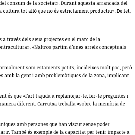
l del consum de la societat». Durant aquesta arrancada del
cultura tot allò que no és estrictament productiu». De fet,
s a través dels seus projectes en el marc de la
ontracultura». «Naltros partim d’unes arrels conceptuals
 normalment som estaments petits, incideixes molt poc, però
les amb la gent i amb problemàtiques de la zona, implicant
 és que «l’art t’ajuda a replantejar-te, fer-te preguntes i
 manera diferent. Carrutxa treballa «sobre la memòria de
omuniques amb persones que han viscut sense poder
larir. També és exemple de la capacitat per tenir impacte a