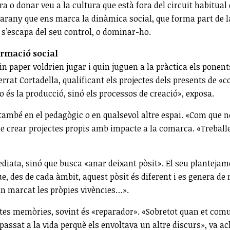
ura o donar veu a la cultura que està fora del circuit habitua
rany que ens marca la dinàmica social, que forma part de la 
e s’escapa del seu control, o dominar-ho.
ormació social
in paper voldrien jugar i quin juguen a la pràctica els ponent
at Cortadella, qualificant els projectes dels presents de «c
no és la producció, sinó els processos de creació», exposa.
 també en el pedagògic o en qualsevol altre espai. «Com que
s de crear projectes propis amb impacte a la comarca. «Trebal
ata, sinó que busca «anar deixant pòsit». El seu plantejament
, des de cada àmbit, aquest pòsit és diferent i es genera de
 han marcat les pròpies vivències…».
uestes memòries, sovint és «reparador». «Sobretot quan et c
passat a la vida perquè els envoltava un altre discurs», va ac