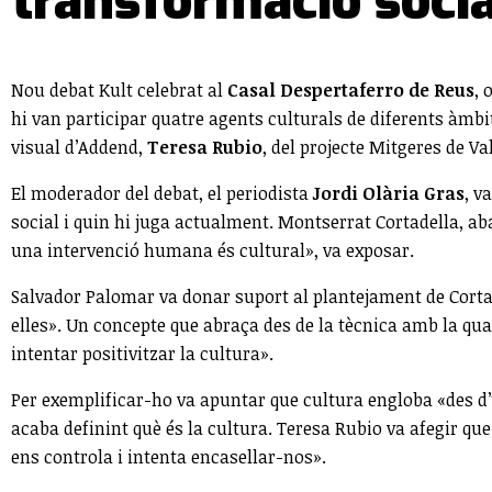
transformació socia
Nou debat Kult celebrat al
Casal Despertaferro de Reus
, 
hi van participar quatre agents culturals de diferents àmbi
visual d’Addend,
Teresa Rubio
, del projecte Mitgeres de Vall
El moderador del debat, el periodista
Jordi Olària Gras
, v
social i quin hi juga actualment. Montserrat Cortadella, ab
una intervenció humana és cultural», va exposar.
Salvador Palomar va donar suport al plantejament de Cortade
elles». Un concepte que abraça des de la tècnica amb la qu
intentar positivitzar la cultura».
Per exemplificar-ho va apuntar que cultura engloba «des d’u
acaba definint què és la cultura. Teresa Rubio va afegir qu
ens controla i intenta encasellar-nos».