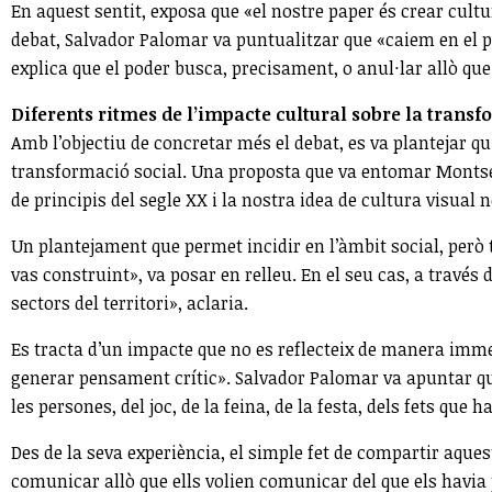
En aquest sentit, exposa que «el nostre paper és crear cult
debat, Salvador Palomar va puntualitzar que «caiem en el pa
explica que el poder busca, precisament, o anul·lar allò qu
Diferents ritmes de l’impacte cultural sobre la transf
Amb l’objectiu de concretar més el debat, es va plantejar qu
transformació social. Una proposta que va entomar Montserr
de principis del segle XX i la nostra idea de cultura visual 
Un plantejament que permet incidir en l’àmbit social, però
vas construint», va posar en relleu. En el seu cas, a travé
sectors del territori», aclaria.
Es tracta d’un impacte que no es reflecteix de manera immedi
generar pensament crític». Salvador Palomar va apuntar que
les persones, del joc, de la feina, de la festa, dels fets que
Des de la seva experiència, el simple fet de compartir aq
comunicar allò que ells volien comunicar del que els havia 