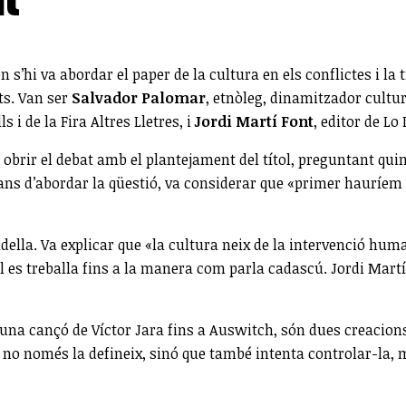
l
on s’hi va abordar el paper de la cultura en els conflictes i la
ts. Van ser
Salvador Palomar
, etnòleg, dinamitzador cultu
s i de la Fira Altres Lletres, i
Jordi Martí Font
, editor de Lo
a obrir el debat amb el plantejament del títol, preguntant qu
ans d’abordar la qüestió, va considerar que «primer hauríem d
lla. Va explicar que «la cultura neix de la intervenció human
al es treballa fins a la manera com parla cadascú. Jordi Mar
na cançó de Víctor Jara fins a Auswitch, són dues creacions 
e no només la defineix, sinó que també intenta controlar-la, m