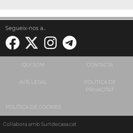
Segueix-nos a...
QUI SOM
CONTACTA
AVÍS LEGAL
POLÍTICA DE
PRIVACITAT
POLÍTICA DE COOKIES
Col·labora amb Surtdecasa.cat