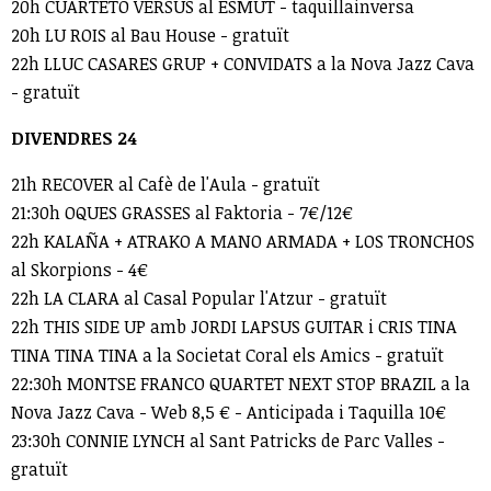
20h CUARTETO VERSUS al ESMUT - taquillainversa
20h LU ROIS al Bau House - gratuït
22h LLUC CASARES GRUP + CONVIDATS a la Nova Jazz Cava
- gratuït
DIVENDRES 24
21h RECOVER al Cafè de l'Aula - gratuït
21:30h OQUES GRASSES al Faktoria - 7€/12€
22h KALAÑA + ATRAKO A MANO ARMADA + LOS TRONCHOS
al Skorpions - 4€
22h LA CLARA al Casal Popular l'Atzur - gratuït
22h THIS SIDE UP amb JORDI LAPSUS GUITAR i CRIS TINA
TINA TINA TINA a la Societat Coral els Amics - gratuït
22:30h MONTSE FRANCO QUARTET NEXT STOP BRAZIL a la
Nova Jazz Cava - Web 8,5 € - Anticipada i Taquilla 10€
23:30h CONNIE LYNCH al Sant Patricks de Parc Valles -
gratuït