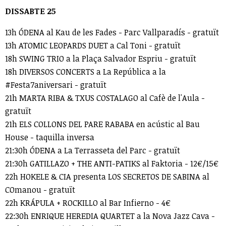
DISSABTE 25
13h ÓDENA al Kau de les Fades - Parc Vallparadís - gratuït
13h ATOMIC LEOPARDS DUET a Cal Toni - gratuït
18h SWING TRIO a la Plaça Salvador Espriu - gratuït
18h DIVERSOS CONCERTS a La República a la
#Festa7aniversari - gratuït
21h MARTA RIBA & TXUS COSTALAGO al Cafè de l'Aula -
gratuït
21h ELS COLLONS DEL PARE RABABA en acústic al Bau
House - taquilla inversa
21:30h ÓDENA a La Terrasseta del Parc - gratuït
21:30h GATILLAZO + THE ANTI-PATIKS al Faktoria - 12€/15€
22h HOKELE & CIA presenta LOS SECRETOS DE SABINA al
COmanou - gratuït
22h KRÁPULA + ROCKILLO al Bar Infierno - 4€
22:30h ENRIQUE HEREDIA QUARTET a la Nova Jazz Cava -