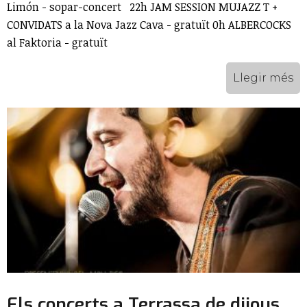
Limón - sopar-concert 22h JAM SESSION MUJAZZ T +
CONVIDATS a la Nova Jazz Cava - gratuït 0h ALBERCOCKS
al Faktoria - gratuït
Llegir més
Els concerts a Terrassa de dijous