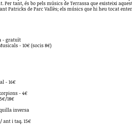
t. Per tant, és bo pels músics de Terrassa que existeixi aque
Sant Patricks de Parc Vallès; els músics que hi heu tocat ente
 - gratuït
sicals - 10€ (socis 8€)
l - 16€
orpions - 4€
15€/18€
uilla inversa
ant i taq. 15€