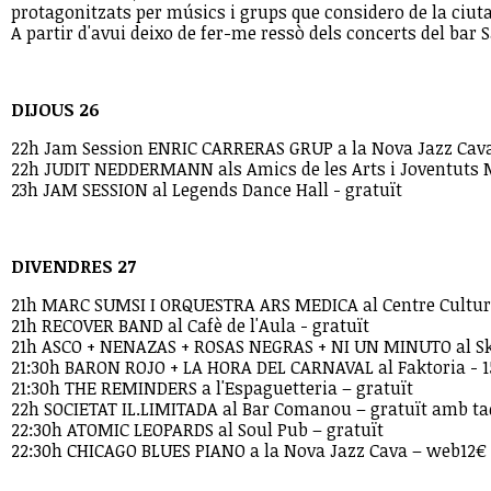
protagonitzats per músics i grups que considero de la ciuta
A partir d'avui deixo de fer-me ressò dels concerts del bar 
DIJOUS 26
22h Jam Session ENRIC CARRERAS GRUP a la Nova Jazz Cava
22h JUDIT NEDDERMANN als Amics de les Arts i Joventuts Mu
23h JAM SESSION al Legends Dance Hall - gratuït
DIVENDRES 27
21h MARC SUMSI I ORQUESTRA ARS MEDICA al Centre Cultura
21h RECOVER BAND al Cafè de l'Aula - gratuït
21h ASCO + NENAZAS + ROSAS NEGRAS + NI UN MINUTO al Sk
21:30h BARON ROJO + LA HORA DEL CARNAVAL al Faktoria - 
21:30h THE REMINDERS a l'Espaguetteria – gratuït
22h SOCIETAT IL.LIMITADA al Bar Comanou – gratuït amb taq
22:30h ATOMIC LEOPARDS al Soul Pub – gratuït
22:30h CHICAGO BLUES PIANO a la Nova Jazz Cava – web12€ / 