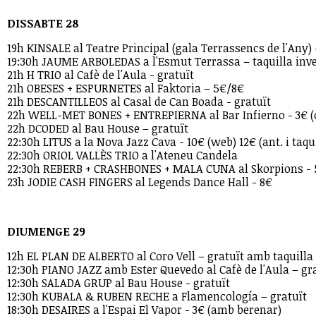
DISSABTE 28
19h KINSALE al Teatre Principal (gala Terrassencs de l'Any) 
19:30h JAUME ARBOLEDAS a l'Esmut Terrassa – taquilla inv
21h H TRIO al Cafè de l'Aula - gratuït
21h OBESES + ESPURNETES al Faktoria – 5€/8€
21h DESCANTILLEOS al Casal de Can Boada - gratuït
22h WELL-MET BONES + ENTREPIERNA al Bar Infierno - 3€ (c
22h DCODED al Bau House – gratuït
22:30h LITUS a la Nova Jazz Cava - 10€ (web) 12€ (ant. i taqui
22:30h ORIOL VALLÈS TRIO a l'Ateneu Candela
22:30h REBERB + CRASHBONES + MALA CUNA al Skorpions - 
23h JODIE CASH FINGERS al Legends Dance Hall - 8€
DIUMENGE 29
12h EL PLAN DE ALBERTO al Coro Vell – gratuït amb taquilla
12:30h PIANO JAZZ amb Ester Quevedo al Cafè de l'Aula – gr
12:30h SALADA GRUP al Bau House - gratuït
12:30h KUBALA & RUBEN RECHE a Flamencología – gratuït
18:30h DESAIRES a l'Espai El Vapor - 3€ (amb berenar)