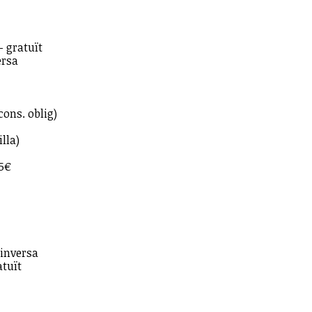
- gratuït
ersa
ons. oblig)
lla)
5€
 inversa
atuït