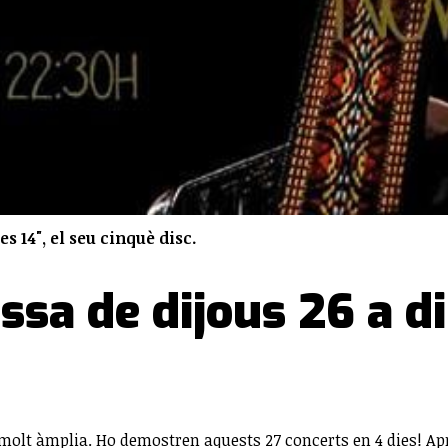
s 14", el seu cinquè disc.
assa de dijous 26 a 
és molt àmplia. Ho demostren aquests 27 concerts en 4 dies!