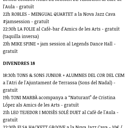
l'Aula - gratuït
22h ROBLES - MENGUAL QUARTET a la Nova Jazz Cava
#jamsession - gratuït
22:30h LA FOLIE al Cafè-bar d'Amics de les Arts - gratuït
(taquilla inversa)
23h MIKE SPINE + jam session al Legends Dance Hall -
gratuït
DIVENDRES 18
18:30h TONS & SONS JUNIOR + ALUMNES DEL COR DEL CEM
a l'Atri de l'Ajuntament de Terrassa (Sons del Nadal) -
gratuït
19h TONI MARBÀ acompanya a “Naturant” de Cristina
López als Amics de les Arts - gratuït
21h LEO TEJEDOR I MOISÈS SOLÉ DUET al Cafè de l'Aula -
gratuït
22:30h ELSA HACKETT GROOVE a la Nova Jazz Cava - 10€ /