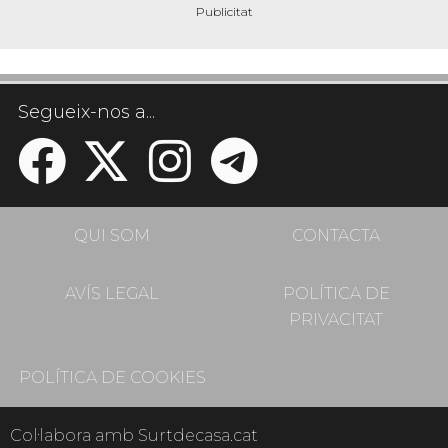
Segueix-nos a...
QUI SOM
CONTACTA
AVÍS LEGAL
POLÍTICA DE
PRIVACITAT
POLÍTICA DE COOKIES
Col·labora amb Surtdecasa.cat