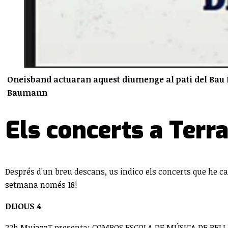
Oneisband actuaran aquest diumenge al pati del Bau H
Baumann
Els concerts a Terr
Després d'un breu descans, us indico els concerts que he c
setmana només 18!
DIJOUS 4
22h MujazzT presenta: COMBOS ESCOLA DE MÚSICA DE BELLAT