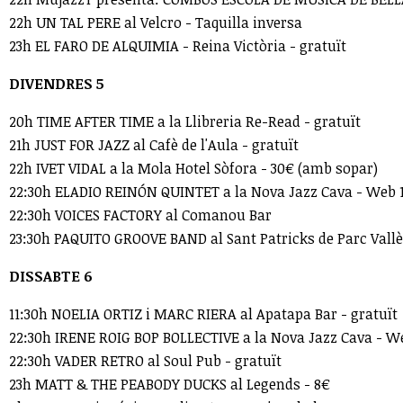
22h UN TAL PERE al Velcro - Taquilla inversa
23h EL FARO DE ALQUIMIA - Reina Victòria - gratuït
DIVENDRES 5
20h TIME AFTER TIME a la Llibreria Re-Read - gratuït
21h JUST FOR JAZZ al Cafè de l'Aula - gratuït
22h IVET VIDAL a la Mola Hotel Sòfora - 30€ (amb sopar)
22:30h ELADIO REINÓN QUINTET a la Nova Jazz Cava - Web 10 
22:30h VOICES FACTORY al Comanou Bar
23:30h PAQUITO GROOVE BAND al Sant Patricks de Parc Vallès
DISSABTE 6
11:30h NOELIA ORTIZ i MARC RIERA al Apatapa Bar - gratuït
22:30h IRENE ROIG BOP BOLLECTIVE a la Nova Jazz Cava - Web 
22:30h VADER RETRO al Soul Pub - gratuït
23h MATT & THE PEABODY DUCKS al Legends - 8€