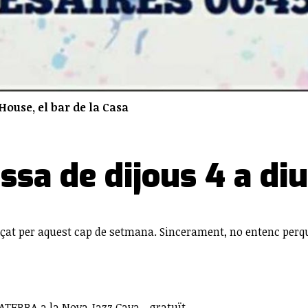
ouse, el bar de la Casa
assa de dijous 4 a d
açat per aquest cap de setmana. Sincerament, no entenc perqu
ERRA a la Nova Jazz Cava - gratuït