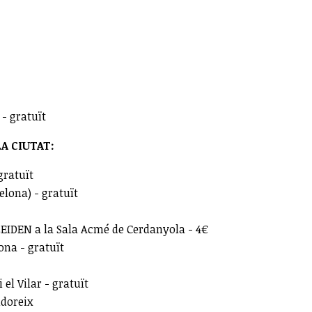
- gratuït
A CIUTAT:
gratuït
elona) - gratuït
EIDEN a la Sala Acmé de Cerdanyola - 4€
ona - gratuït
el Vilar - gratuït
ldoreix