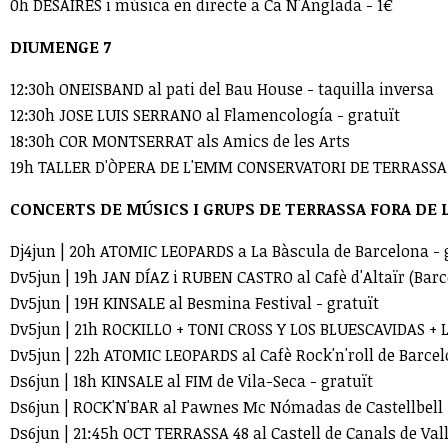
0h DESAIRES i música en directe a Ca N'Anglada - 1€
DIUMENGE 7
12:30h ONEISBAND al pati del Bau House - taquilla inversa
12:30h JOSE LUIS SERRANO al Flamencología - gratuït
18:30h COR MONTSERRAT als Amics de les Arts
19h TALLER D'ÒPERA DE L'EMM CONSERVATORI DE TERRASSA 
CONCERTS DE MÚSICS I GRUPS DE TERRASSA FORA DE L
Dj4jun | 20h ATOMIC LEOPARDS a La Bàscula de Barcelona - 
Dv5jun | 19h JAN DÍAZ i RUBEN CASTRO al Cafè d'Altaïr (Barc
Dv5jun | 19H KINSALE al Besmina Festival - gratuït
Dv5jun | 21h ROCKILLO + TONI CROSS Y LOS BLUESCAVIDAS + L
Dv5jun | 22h ATOMIC LEOPARDS al Cafè Rock'n'roll de Barcel
Ds6jun | 18h KINSALE al FIM de Vila-Seca - gratuït
Ds6jun | ROCK'N'BAR al Pawnes Mc Nómadas de Castellbell i 
Ds6jun | 21:45h OCT TERRASSA 48 al Castell de Canals de Val