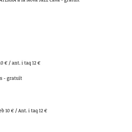
€ / ant. i taq 12 €
 - gratuït
10 € / Ant. i taq 12 €