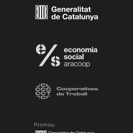
Promou: