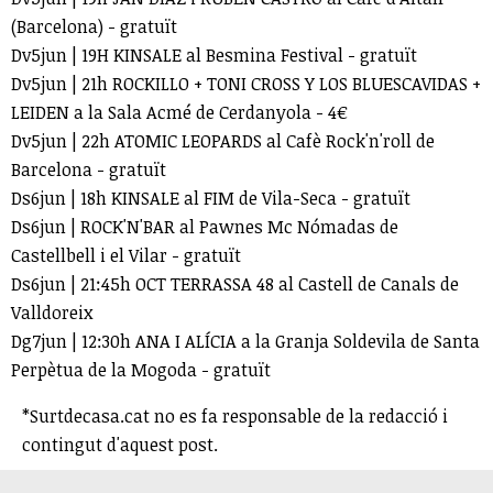
(Barcelona) - gratuït
Dv5jun | 19H KINSALE al Besmina Festival - gratuït
Dv5jun | 21h ROCKILLO + TONI CROSS Y LOS BLUESCAVIDAS +
LEIDEN a la Sala Acmé de Cerdanyola - 4€
Dv5jun | 22h ATOMIC LEOPARDS al Cafè Rock'n'roll de
Barcelona - gratuït
Ds6jun | 18h KINSALE al FIM de Vila-Seca - gratuït
Ds6jun | ROCK'N'BAR al Pawnes Mc Nómadas de
Castellbell i el Vilar - gratuït
Ds6jun | 21:45h OCT TERRASSA 48 al Castell de Canals de
Valldoreix
Dg7jun | 12:30h ANA I ALÍCIA a la Granja Soldevila de Santa
Perpètua de la Mogoda - gratuït
*Surtdecasa.cat no es fa responsable de la redacció i
contingut d'aquest post.