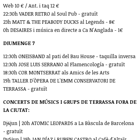
Web 10 € / Ant. i taq 12 €
22:30h VADER RETRO al Soul Pub - gratuït
23h MATT & THE PEABODY DUCKS al Legends - 8€
0h DESAIRES i música en directe a Ca N'Anglada - 1€
DIUMENGE 7
12:30h ONEISBAND al pati del Bau House - taquilla inversa
12:30h JOSE LUIS SERRANO al Flamencología - gratuït
18:30h COR MONTSERRAT als Amics de les Arts
19h TALLER D'ÒPERA DE L'EMM CONSERVATORI DE
TERRASSA - gratuït
CONCERTS DE MÚSICS I GRUPS DE TERRASSA FORA DE
LA CIUTAT:
Dj4jun | 20h ATOMIC LEOPARDS a La Bàscula de Barcelona
- gratuït
Dv5jun | 19h JAN DÍAZ i RUBEN CASTRO al Cafè d'Altaïr