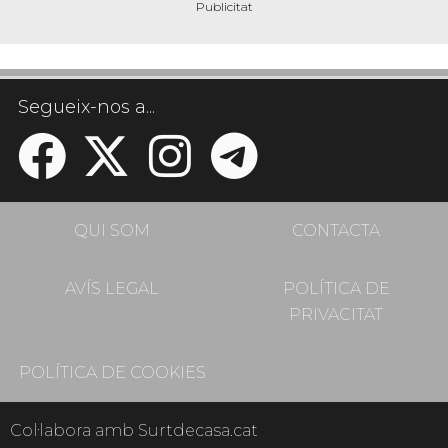
Segueix-nos a...
QUI SOM
CONTACTA
AVÍS LEGAL
POLÍTICA DE
PRIVACITAT
POLÍTICA DE COOKIES
Col·labora amb Surtdecasa.cat