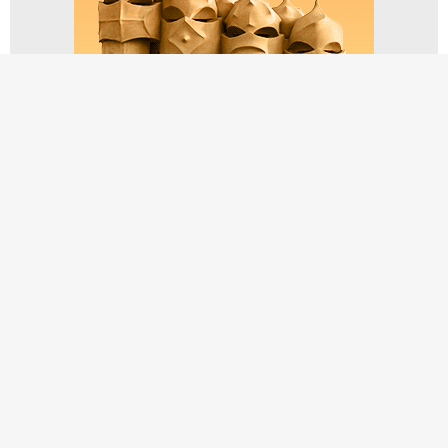
9. Catalunya en miniatura
Coneix el parc temàtic de maquetes en miniatura, un dels
més grans del món i declarat d'Interès Turístic Nacional,
amb una exposició a l'aire lliure dels monuments i
edificis més emblemàtics de Catalunya. L'alternativa que
buscaves per passar un dia diferent i original! També el
Miniatura Aventura, una autèntica activitat d'aventura a
l'altura dels arbres, entre tirolines, lianes, passarel·les i
moltes altres sorpreses. Un lloc on grans i petits podran