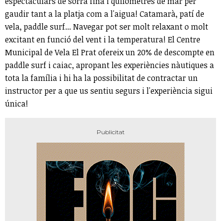
espectaculars de sorra fina i quilòmetres de mar per
gaudir tant a la platja com a l'aigua! Catamarà, patí de
vela, paddle surf... Navegar pot ser molt relaxant o molt
excitant en funció del vent i la temperatura! El Centre
Municipal de Vela El Prat ofereix un 20% de descompte en
paddle surf i caiac, apropant les experiències nàutiques a
tota la família i hi ha la possibilitat de contractar un
instructor per a que us sentiu segurs i l'experiència sigui
única!