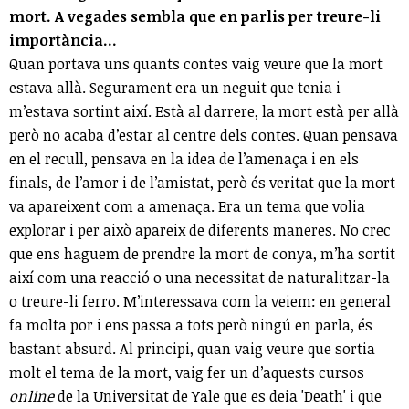
mort. A vegades sembla que en parlis per treure-li
importància…
Quan portava uns quants contes vaig veure que la mort
estava allà. Segurament era un neguit que tenia i
m’estava sortint així. Està al darrere, la mort està per allà
però no acaba d’estar al centre dels contes. Quan pensava
en el recull, pensava en la idea de l’amenaça i en els
finals, de l’amor i de l’amistat, però és veritat que la mort
va apareixent com a amenaça. Era un tema que volia
explorar i per això apareix de diferents maneres. No crec
que ens haguem de prendre la mort de conya, m’ha sortit
així com una reacció o una necessitat de naturalitzar-la
o treure-li ferro. M’interessava com la veiem: en general
fa molta por i ens passa a tots però ningú en parla, és
bastant absurd. Al principi, quan vaig veure que sortia
molt el tema de la mort, vaig fer un d’aquests cursos
online
de la Universitat de Yale que es deia 'Death' i que