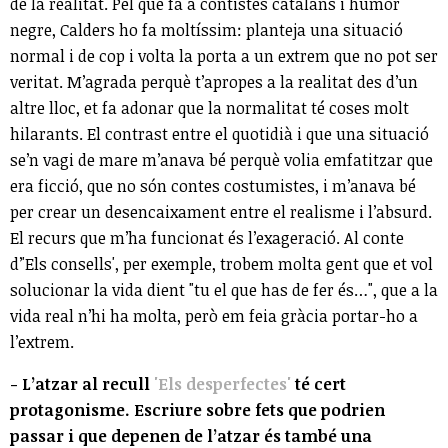
de la realitat. Pel que fa a contistes catalans i humor
negre, Calders ho fa moltíssim: planteja una situació
normal i de cop i volta la porta a un extrem que no pot ser
veritat. M’agrada perquè t’apropes a la realitat des d’un
altre lloc, et fa adonar que la normalitat té coses molt
hilarants. El contrast entre el quotidià i que una situació
se’n vagi de mare m’anava bé perquè volia emfatitzar que
era ficció, que no són contes costumistes, i m’anava bé
per crear un desencaixament entre el realisme i l’absurd.
El recurs que m’ha funcionat és l’exageració. Al conte
d’'Els consells', per exemple, trobem molta gent que et vol
solucionar la vida dient "tu el que has de fer és…", que a la
vida real n’hi ha molta, però em feia gràcia portar-ho a
l’extrem.
- L’atzar al recull
'Els desperfectes'
té cert
protagonisme. Escriure sobre fets que podrien
passar i que depenen de l’atzar és també una