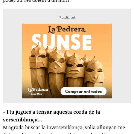
poder dir res dolent d’un mort.
- I tu jugues a tensar aquesta corda de la
versemblança...
M’agrada buscar la inversemblança, volia allunyar-me