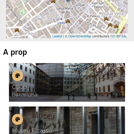
Leaflet
| ©
OpenStreetMap
contributors
CC-BY-SA
,
A prop
Museus
CCCB
Barcelona
Museus
Museu Picasso