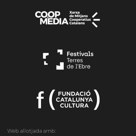
Web allotjada amb: