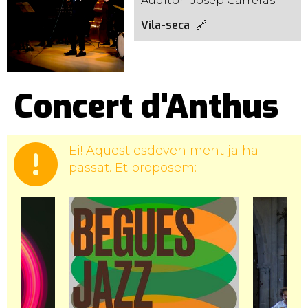
Auditori Josep Carreras
Vila-seca
Concert d'Anthus
Ei! Aquest esdeveniment ja ha
passat. Et proposem: