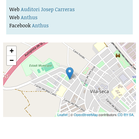
Web
Auditori Josep Carreras
Web
Anthus
Facebook
Anthus
+
−
Leaflet
| ©
OpenStreetMap
contributors
CC-BY-SA
,