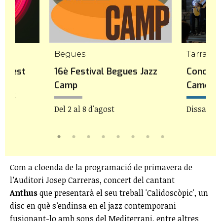
mp
Begues
Tarrago
icFest
16è Festival Begues Jazz
Concert
Camp
Camera
agost
Del 2 al 8 d'agost
Dissabte 
Com a cloenda de la programació de primavera de
l’Auditori Josep Carreras, concert del cantant
Anthus
que presentarà el seu treball 'Calidoscòpic', un
disc en què s’endinsa en el jazz contemporani
fusionant-lo amb sons del Mediterrani, entre altres