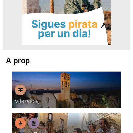
A prop
Pobles
Vila-seca
amb
encant
En
Patrimoni