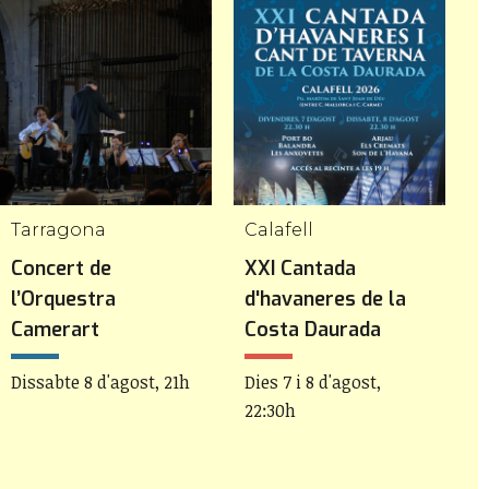
Tarragona
Calafell
L
Concert de
XXI Cantada
F
l’Orquestra
d'havaneres de la
D
Camerart
Costa Daurada
Dissabte 8 d'agost, 21h
Dies 7 i 8 d'agost,
22:30h