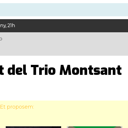
ny, 21h
o
t del Trio Montsant
 Et proposem: