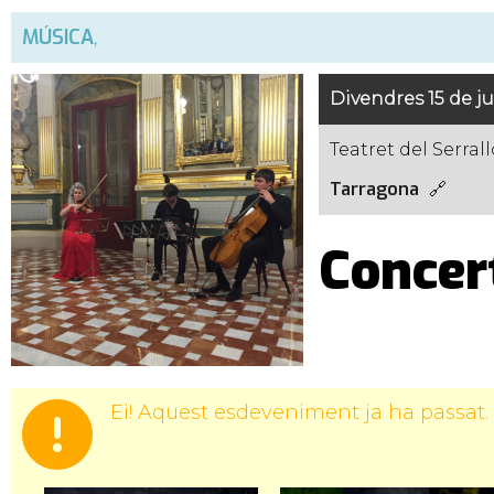
MÚSICA
,
Divendres 15 de ju
Teatret del Serrall
Tarragona
Concer
Ei! Aquest esdeveniment ja ha passat.