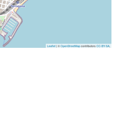
Leaflet
| ©
OpenStreetMap
contributors
CC-BY-SA
,