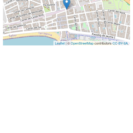
Leaflet
| ©
OpenStreetMap
contributors
CC-BY-SA
,