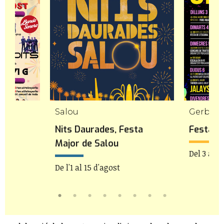
Salou
Gerb
Nits Daurades, Festa
Festa M
Major de Salou
Del 3 al 9
De l'1 al 15 d'agost