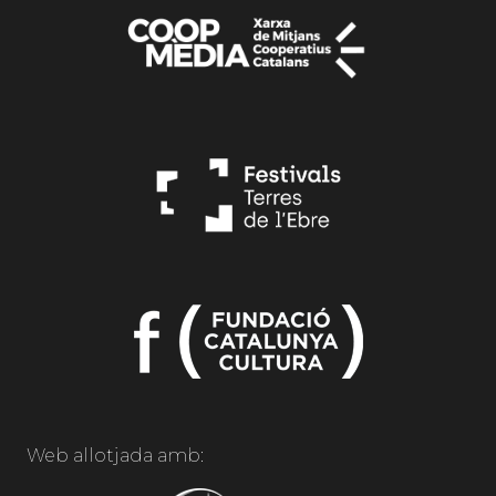
Web allotjada amb: