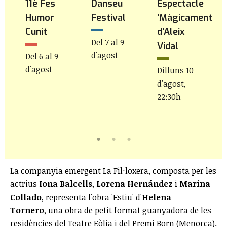
11è Fes
Danseu
Espectacle
Humor
Festival
'Màgicament'
'
Cunit
d'Aleix
Del 7 al 9
Vidal
d'agost
Del 6 al 9
D
d'agost
d
Dilluns 10
d'agost,
22:30h
La companyia emergent La Fil·loxera, composta per les
actrius
Iona Balcells
,
Lorena Hernández
i
Marina
Collado
, representa l'obra 'Estiu' d'
Helena
Tornero
, una obra de petit format guanyadora de les
residències del Teatre Eòlia i del Premi Born (Menorca).