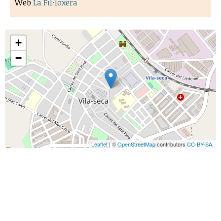
Web
La Fil·loxera
+
−
Leaflet
| ©
OpenStreetMap
contributors
CC-BY-SA
,