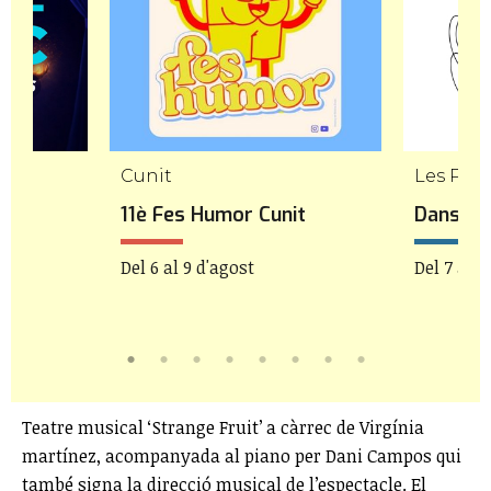
Cunit
Les Pile
11è Fes Humor Cunit
Danseu 
Del 6 al 9 d'agost
Del 7 al 9
Teatre musical ‘Strange Fruit’ a càrrec de Virgínia
martínez, acompanyada al piano per Dani Campos qui
també signa la direcció musical de l’espectacle. El