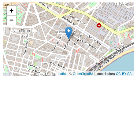
+
−
Leaflet
| ©
OpenStreetMap
contributors
CC-BY-SA
,