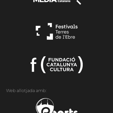
Web allotjada amb: