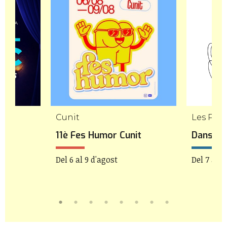
Cunit
Les Pile
11è Fes Humor Cunit
Danseu 
Del 6 al 9 d'agost
Del 7 al 9