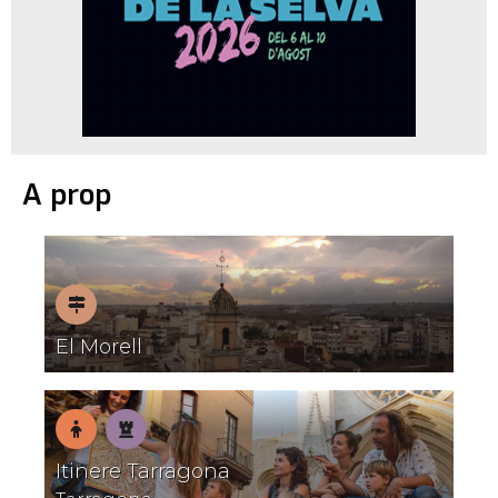
A prop
Pobles
El Morell
amb
encant
En
Patrimoni
Itinere Tarragona
família