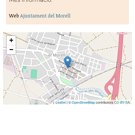
Més informació:
Web
Ajuntament del Morell
+
−
Leaflet
| ©
OpenStreetMap
contributors
CC-BY-SA
,